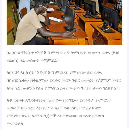
በአሶሳ ዩኒቨርሲቲ የ2018 ዓ.ም የከፍተኛ ትምህርት መውጫ ፈተና (Exit
Exam) ዛሬ መሰጠት ተጀምሯል።
ከሰኔ 04 እስከ ሰኔ 12/2018 ዓ.ም ድረስ የሚቆየው ይህ ፈተና
በዩኒቨርሲቲው በተዘጋጀው የፈተና መርሃ ግብር መሠረት ያለምንም ችግር
እየተካሄደ መሆኑን የፈተና ማዕከል ኃላፊው አቶ ጌትነት ታመነ ገልጸዋል።
አቶ ጌትነት እንደተናገሩት፣ ፈተናው በተገቢው የፈተና ሥነ-ሥርዓት
መሠረት በመካሄድ ላይ ሲሆን፣ ለፈተናው ስኬታማ አፈጻጸም
የሚያስፈልጉ ሁሉም ዝግጅቶች አስቀድመው መጠናቀቃቸውን
ተናግረዋል።