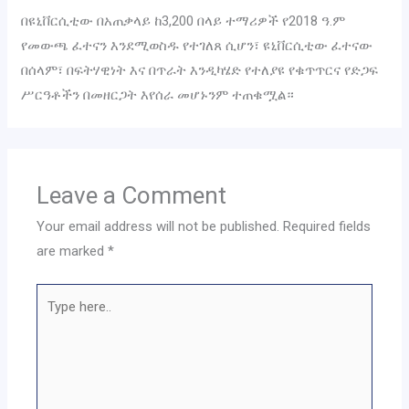
በዩኒቨርሲቲው በአጠቃላይ ከ3,200 በላይ ተማሪዎች የ2018 ዓ.ም
የመውጫ ፈተናን እንደሚወስዱ የተገለጸ ሲሆን፣ ዩኒቨርሲቲው ፈተናው
በሰላም፣ በፍትሃዊነት እና በጥራት እንዲካሄድ የተለያዩ የቁጥጥርና የድጋፍ
ሥርዓቶችን በመዘርጋት እየሰራ መሆኑንም ተጠቁሟል።
Leave a Comment
Your email address will not be published.
Required fields
are marked
*
Type
here..