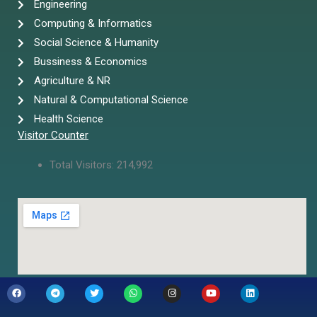
Engineering
Computing & Informatics
Social Science & Humanity
Bussiness & Economics
Agriculture & NR
Natural & Computational Science
Health Science
Visitor Counter
Total Visitors:
214,992
F
T
T
W
I
Y
L
a
e
w
h
n
o
i
c
l
i
a
s
u
n
e
e
t
t
t
t
k