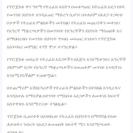
የፕሮጀክቱ ዋና ዓላማ የትራፊክ ፍሰትን በመቆጣጠር ከትራፊክ አደጋ የፀዳ
የመንገድ ደህንነት እንዲፈጠር ማድረግ ሲሆን፣ በተለይም በአደጋ ተጋላጭ
ቦታዎች የትራፊክ ምልክቶችን መትከል፣ የትራፊክ መጨናነቅን መቀነስ፣
የእግረኛ ማቋረጫዎችን በመገንባት የእግረኞችን ደህንነት ማስጠበቅ እና
ለማህበረሰቡ የመንገድ ደህንነት ግንዛቤ መፍጠር እንደሆነ የፕሮጀክቱ
አስተባባሪ መምህር ተገኝ ሞታ ተናግረዋል።
የፕሮጀክቱ መሰራት የትራፊክ አደጋዎችን በእጅጉ እንደሚቀንስና እግረኞች
ያለምንም ስጋት የእግረኛ ማቋረጫዎችን በመጠቀም መንገድ እንዲሻገሩ
እንደሚያስችልም ተጠቁሟል።
በተጨማሪም አሽከርካሪዎች የትራፊክ ምልክቶችን በትክክል እንዲረዱና
እንዲከተሉ በማስቻል በድንገት የሚከሰቱ አደጋዎችን ለመቀነስ ከፍተኛ
አስተዋጽኦ እንደሚኖረው ተገልጿል።
ፕሮጀክቱ ሲጠናቀቅ በአካባቢው የትራፊክ ደህንነትን በማሻሻል የሰው
ሕይወትና ንብረት ከአደጋ ለመጠበቅ ከፍተኛ ሚና እንደሚጫወት
ተገልጿል፡፡