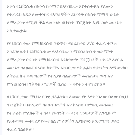
አሶሳ ዩኒቨርሲቲ በአሶሳ ከተማና በአካባቢው እየተስተዋለ ያለውን
የትራፊክ አደጋ ለመቀነስና የእግረኞችን ደህንነት በአስተማማኝ ሁኔታ
ለማረጋገጥ የሚያስችል የመንገድ ደህንነት ፕሮጀክት እያከናወነ መሆኑን
አስታዉቋል።
የዩኒቨርሲቲው የማህበረሰብ ጉድኝት ዳይሬክተር ዶ/ር ተፈራ ተሾመ
እንደገለጹት፣ ዩኒቨርሲቲው የአካባቢውን ማህበረሰብ ተጠቃሚነት
ለማረጋገጥ በርካታ የማህበረሰብ አገልግሎት ፕሮጀክቶችን ቀርፆ እየሰራ
መሆኑን ገልፀዉ፣ በአሶሳ ከተማና አካባቢው የትራፊክ ደህንነትን ለማጠናከር
ለትራፊክ ተቆጣጣሪዎች የተለያዩ ስልጠናዎች መሰጠታቸውን እና
የማህበረሰብ ንቅናቄ ሥራዎች ሲሰራ መቆየቱን ተናግረዋል።
ዩኒቨርሲቲው ማህበረሰባዊ ኃላፊነቱን ለመወጣት እየተገበረው ባለው በዚህ
ፕሮጀክት፣ በተለይም ከአሶሳ-ሆሞሻ እና ከአሶሳ-ባምባሲ መስመር
የትራፊክ ምልክቶች ተከላ፣ የፍጥነት መቀነሻ ግንባታዎች እንዲሁም
የአቅጣጫ መቀየሪያ የመትከል ሥራዎችን እያከናወነ እንደሚገኝ ዶ/ር
ተፈራ ገልፀዋል፡፡