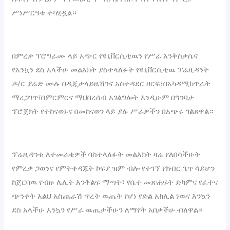
ሥነሥርዓቱ ተካሂዷል።
‎በምረቃ ፕሮግራሙ ላይ አጭር የዩኒቨርሲቲዉን የሥራ እንቅስቃሴና
የእንኳን ደስ አላችሁ መልእክት ያስተላለፉት የዩኒቨርሲቲዉ ፕሬዚዳንት
ዶ/ር ያሬድ ሙሉ በዲጂታላይዜሽንና አስተዳደር ዘርፍ፣በአካዳሚክጥራት
ማረጋገጥ፣በምርምርና ማህበረሰብ አገልግሎት እንዲሁም በግንባታ
ፕሮጀክት የተከናወኑና በመከናወን ላይ ያሉ ሥራዎችን በአጭሩ ገልጸዋል።
‎ፕሬዚዳንቱ ለተመራቂዎች ባስተላለፉት መልእክት ዛሬ የለበሳችሁት
የምረቃ ጋወንና የምትቀዳጁት ኮፍያ ዝም ብሎ የተገኘ የክብር ጌጥ ሳይሆን
ከጀርባዉ የብዙ ሌሊት እንቅልፍ ማጣት፣ የቤተ መጽሐፍት ድካምና የፈተና
ጭንቀት እልህ አስጨራሽ ጥረት ዉጤት የሆነ የድል አክሊል ነዉና እንኳን
ደስ አላችሁ እንኳን የሥራ ዉጤታችሁን ለማየት አበቃችሁ ብለዋል።