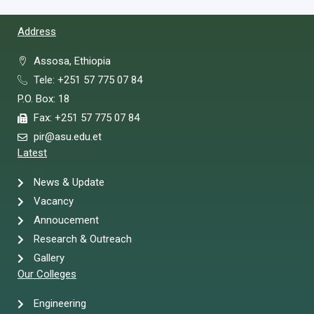
Address
Assosa, Ethiopia
Tele: +251 57 775 07 84
P.O. Box: 18
Fax: +251 57 775 07 84
pir@asu.edu.et
Latest
News & Update
Vacancy
Annoucement
Research & Outreach
Gallery
Our Colleges
Engineering