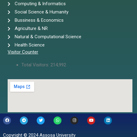
Computing & Informatics
Social Science & Humanity
Bussiness & Economics
Agriculture & NR
Natural & Computational Science
Health Science
Visitor Counter
Total Visitors:
214,992
F
T
T
W
I
Y
L
a
e
w
h
n
o
i
c
l
i
a
s
u
n
e
e
t
t
t
t
k
b
g
t
s
a
u
e
Copyright © 2024 Assosa University