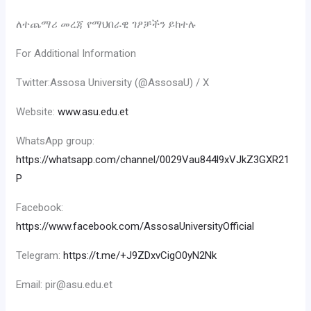
ለተጨማሪ መረጃ የማህበራዊ ገፆቻችን ይከተሉ
‎For Additional Information
‎Twitter:Assosa University (@AssosaU) / X
‎Website:
www.asu.edu.et
‎WhatsApp group:
https://whatsapp.com/channel/0029Vau844l9xVJkZ3GXR21
P
‎Facebook:
https://www.facebook.com/AssosaUniversityOfficial
‎Telegram:
https://t.me/+J9ZDxvCigO0yN2Nk
‎Email: pir@asu.edu.et