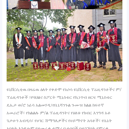
ዩኒቨርሲቲዉ በዛሬዉ ዕለት የቀድሞ የአሶሳ ዩኒቨርሲቲ ፕሬዚዳንቶችና ም/
ፕሬዚዳንቶች ፣የባህልና ስፖርት ሚኒስቴር የኪነጥብ ዘርፍ ሚኒስቴር
ዴኤታ ወ/ሮ ነፊሳ አልመሃዲ፣የቤኒሻንጉል ጉሙዝ ክልል ከፍተኛ
አመራሮች፣ የክልልሉ ም/ል ፕሬዚዳንትና የዕለቱ የክብር እንግዳ አቶ
ጌታሁን አብዲሳ፣ የሀገር ሽማግሌዎችና የሀይማኖት አባቶች፣ የሴኔት
አባላት እንዲሁም የተመራቂ ተማሪ ቤተሰቦች በተገኙበት የምረቃ