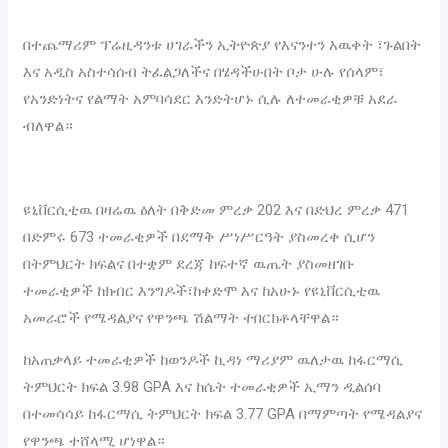
‎በተጨማሪም ፕሬዚዳንቱ ሀገራችን ኢትዮጵያ የእናንተን እዉቀት ፣ጉልበት
እና አዲስ አስተሳሰብ ትፈልጋለችና በሄዳችሁበት ቦታ ሁሉ የሰላም፣
የአንድነትና የልማት አምባሳደር እንድትሆኑ ሲሉ ለተመራቂዎቹ አደራ
ብለዋል።
‎ዩኒቨርሲቲዉ በዛሬዉ ዕለት በቅድመ ምረቃ 202 እና በድህረ ምረቃ 471
በድምሩ 673 ተመራቂዎች በደማቅ ሥነሥርዓት ያስመረቀ ሲሆን
በትምህርት ክፍልና በተቋም ደረጃ ከፍተኛ ዉጤት ያስመዘገቡ
ተመራቂዎች ከክብር እንግዶች፣ከቀድሞ እና ከአሁኑ የዩኒቨርሲቲዉ
አመራሮች የሜዳልያና የዋንጫ ሽልማት ተበርክቶላቸዋል።
ከአጠቃላይ ተመራቂዎች ከወንዶች ኪዳነ ማሪያም ዉለታዉ ከፋርማሲ
ትምህርት ክፍል 3.98 GPA እና ከሴት ተመራቂዎች ኢማን ዲልሰባ
በተመሳሳይ ከፋርማሲ ትምህርት ክፍል 3.77 GPA በማምጣት የሜዳልያና
የዋንጫ ተሸላሚ ሆነዋል።