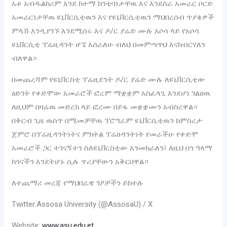
‎አቶ አብዱልከሪም እንደ ከተማ ከንቲባነታቸዉ እና እንደስራ አመራር ቦርድ
አመራርነታቸዉ ዩኒቨርሲቲዉን እና የዩኒቨርሲቲዉን ማህበረሰብ ጥያቄዎች
ምላሽ እንዲያገኙ እንደሚሰሩ እና ዶ/ር ያሬድ ሙሉ አሶሳ ላይ የአሶሳ
ዩኒቨርሲቲ ፕሬዚዳንት ሆኜ እሰራለሁ ብለህ በመምጣጥህ እናከብርሃለን
ብለዋል።
በመጨረሻም የዩኒቨርስቲ ፕሬዚደንት ዶ/ር ያሬድ ሙሉ ለዩኒቨርሲቲው
ዕድገት የቀድሞው አመራሮች ፎረም ማቋቋም አስፈላጊ እንደሆነ ገልፀዉ
ለዚህም በዛሬዉ መድረክ ላይ ፎረሙ በይፋ መቋቋሙን አብስረዋል።
በቅርብ ጊዜ ዉስጥ በሚመቻቸዉ ፕሮግራም ዩኒቨርሲቲዉን ከምስረታ
ጀምሮ በፕሬዚዳንትነትና ምክትል ፕሬዘዳንትነት የመራችሁ የቀድሞ
አመራሮች ጋር ተገናኝተን ስለዩኒቨርስቲው እንመክራለን፤ ለዚህ በጎ ዓላማ
ከጎናችን እንደትሆኑ ሲሉ ጥሪያቸውን አቅርበዋል።
ለተጨማሪ መረጃ የማህበራዊ ገፆቻችን ይከተሉ
Twitter:Assosa University (@AssosaU) / X
Website:
www.asu.edu.et