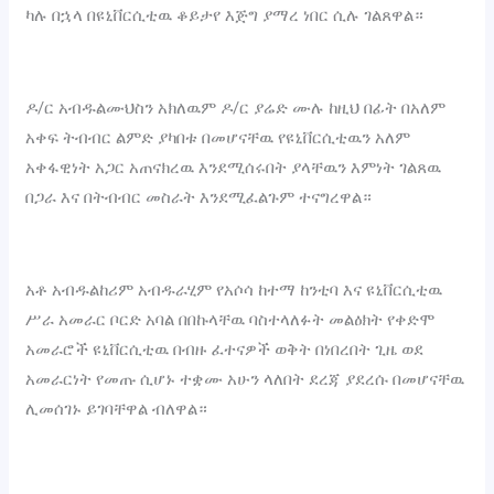
ካሉ በኋላ በዩኒቨርሲቲዉ ቆይታየ እጅግ ያማረ ነበር ሲሉ ገልጸዋል።
‎ዶ/ር አብዱልሙህስን አክለዉም ዶ/ር ያሬድ ሙሉ ከዚህ በፊት በአለም
አቀፍ ትብብር ልምድ ያካበቱ በመሆናቸዉ የዩኒቨርሲቲዉን አለም
አቀፋዊነት አጋር አጠናክረዉ እንደሚሰሩበት ያላቸዉን እምነት ገልጸዉ
በጋራ እና በትብብር መስራት እንደሚፈልጉም ተናግረዋል።
‎አቶ አብዱልከሪም አብዱራሂም የአሶሳ ከተማ ከንቲባ እና ዩኒቨርሲቲዉ
ሥራ አመራር ቦርድ አባል በበኩላቸዉ ባስተላለፉት መልዕክት የቀድሞ
አመራሮች ዩኒቨርሲቲዉ በብዙ ፈተናዎች ወቅት በነበረበት ጊዜ ወደ
አመራርነት የመጡ ሲሆኑ ተቋሙ አሁን ላለበት ደረጃ ያደረሱ በመሆናቸዉ
ሊመሰገኑ ይገባቸዋል ብለዋል።