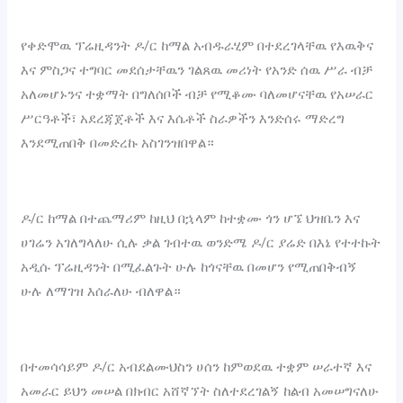
‎የቀድሞዉ ፕሬዚዳንት ዶ/ር ከማል አብዱራሂም በተደረገላቸዉ የእዉቅና
እና ምስጋና ተግባር መደሰታቸዉን ገልጸዉ መሪነት የአንድ ሰዉ ሥራ ብቻ
አለመሆኑንና ተቋማት በግለሰቦች ብቻ የሚቆሙ ባለመሆናቸዉ የአሠራር
ሥርዓቶች፣ አደረጃጀቶች እና እሴቶች ስራዎችን እንድሰሩ ማድረግ
እንደሚጠበቅ በመድረኩ አስገንዝበዋል።
‎ዶ/ር ከማል በተጨማሪም ከዚህ በኋላም ከተቋሙ ጎን ሆኜ ህዝቤን እና
ሀገሬን አገለግላለሁ ሲሉ ቃል ገብተዉ ወንድሜ ዶ/ር ያሬድ በእኔ የተተኩት
አዲሱ ፕሬዚዳንት በሚፈልጉት ሁሉ ከጎናቸዉ በመሆን የሚጠበቅብኝ
ሁሉ ለማገዝ እሰራለሁ ብለዋል።
‎በተመሳሳይም ዶ/ር አብደልሙህስን ሀሰን ከምወደዉ ተቋም ሠራተኛ እና
አመራር ይህን መሠል በክብር አሸኛኘት ስለተደረገልኝ ከልብ አመሠግናለሁ