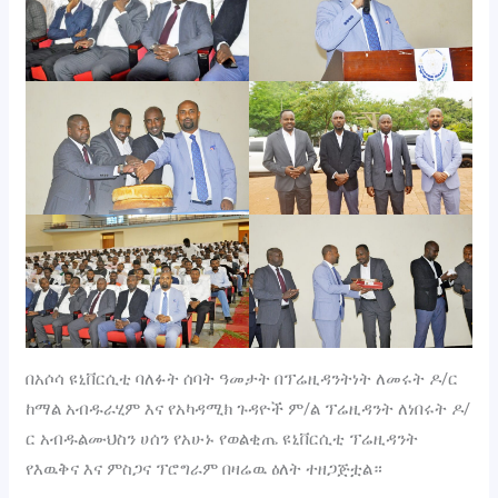
በአሶሳ ዩኒቨርሲቲ ባለፉት ሰባት ዓመታት በፕሬዚዳንትነት ለመሩት ዶ/ር
ከማል አብዱራሂም እና የአካዳሚክ ጉዳዮች ም/ል ፕሬዚዳንት ለነበሩት ዶ/
ር አብዱልሙህስን ሀሰን የአሁኑ የወልቂጤ ዩኒቨርሲቲ ፕሬዚዳንት
የእዉቅና እና ምስጋና ፕሮግራም በዛሬዉ ዕለት ተዘጋጅቷል።