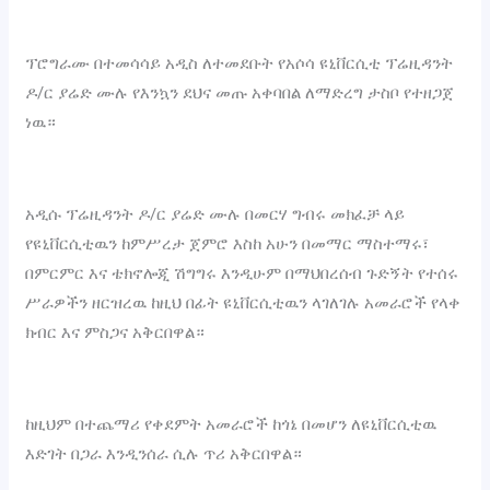
‎ፕሮግራሙ በተመሳሳይ አዲስ ለተመደቡት የአሶሳ ዩኒቨርሲቲ ፕሬዚዳንት
ዶ/ር ያሬድ ሙሉ የእንኳን ደህና መጡ አቀባበል ለማድረግ ታስቦ የተዘጋጀ
ነዉ።
‎አዲሱ ፕሬዚዳንት ዶ/ር ያሬድ ሙሉ በመርሃ ግብሩ መክፈቻ ላይ
የዩኒቨርሲቲዉን ከምሥረታ ጀምሮ እስከ አሁን በመማር ማስተማሩ፣
በምርምር እና ቴክኖሎጂ ሽግግሩ እንዲሁም በማህበረሰብ ጉድኝት የተሰሩ
ሥራዎችን ዘርዝረዉ ከዚህ በፊት ዩኒቨርሲቲዉን ላገለገሉ አመራሮች የላቀ
ክብር እና ምስጋና አቅርበዋል።
‎ከዚህም በተጨማሪ የቀደምት አመራሮች ከጎኔ በመሆን ለዩኒቨርሲቲዉ
እድገት በጋራ እንዲንሰራ ሲሉ ጥሪ አቅርበዋል።