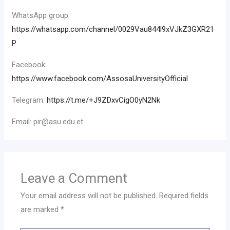
‎WhatsApp group:
https://whatsapp.com/channel/0029Vau844l9xVJkZ3GXR21
P
‎Facebook:
https://www.facebook.com/AssosaUniversityOfficial
‎Telegram:
https://t.me/+J9ZDxvCigO0yN2Nk
‎Email: pir@asu.edu.et
Leave a Comment
Your email address will not be published.
Required fields
are marked
*