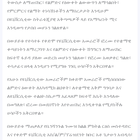
ትውስታ ለማጠናከር፣ የልምድና የዕውቀት ልውውጥን ለማጎልበት፣
የምርምርና የልማት ተነሳሽነቶችን ለማበረታታት እንዲሁም
በዩኒቨርሲቲው ስትራቴጂያዊ አቅጣጫዎች ላይ የአማካሪነት ሚና
እንዲወጣ የታሰበ መሆኑን ገልጸዋል።
በውይይቱ የተሳተፉ የቀድሞ የዩኒቨርሲቲው አመራሮች ፎረሙ የተቋማዊ
ቀጣይነትን ለማረጋገጥ እና የልምድና የዕውቀት ሽግግርን ለማጠናከር
ከፍተኛ ፋይዳ ያለው መድረክ መሆኑን ገልጸው፣ የፎረሙ አወቃቀር ግልጽ፣
ተሳታፊና ዘላቂ እንዲሆን የሚያግዙ ገንቢ ሀሳቦችን አቅርበዋል።
የአሁኑ የዩኒቨርሲቲው አመራሮችም ከቀድሞ አመራሮች የሚሰበሰበው
ልምድና ዕውቀት ለአካዳሚክ ልህቀት፣ ለተቋማዊ አቅም ግንባታ እና
ለዩኒቨርሲቲው ተልዕኮ ስኬታማ አፈጻጸም ከፍተኛ እሴት እንዳለው
በመግለጽ፣ ፎረሙ በመደበኛነት እየተጠናከረ እንዲቀጥል የሚያስችሉ
ሀሳቦችን አቅርበዋል።
በውይይቱ ማጠቃለያ የቤንሻንጉል ጉሙዝ ክልል ምክትል ርዕሰ መስተዳድር
እና የቀድሞ ዩኒቨርሲቲ አስ/ል/ም/ፕሬዝደንት ክቡር አቶ ጌታሁን አብዲሳ፣