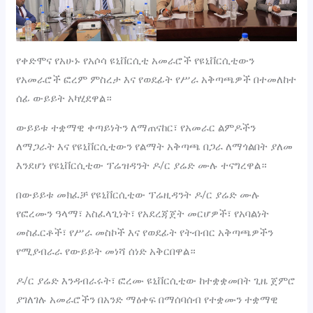
የቀድሞና የአሁኑ የአሶሳ ዩኒቨርሲቲ አመራሮች የዩኒቨርሲቲውን
የአመራሮች ፎረም ምስረታ እና የወደፊት የሥራ አቅጣጫዎች በተመለከተ
ሰፊ ውይይት አካሂደዋል።
ውይይቱ ተቋማዊ ቀጣይነትን ለማጠናከር፣ የአመራር ልምዶችን
ለማጋራት እና የዩኒቨርሲቲውን የልማት አቅጣጫ በጋራ ለማጎልበት ያለመ
እንደሆነ የዩኒቨርሲቲው ፕሬዝዳንት ዶ/ር ያሬድ ሙሉ ተናግረዋል።
በውይይቱ መክፈቻ የዩኒቨርሲቲው ፕሬዚዳንት ዶ/ር ያሬድ ሙሉ
የፎረሙን ዓላማ፣ አስፈላጊነት፣ የአደረጃጀት መርሆዎች፣ የአባልነት
መስፈርቶች፣ የሥራ መስኮች እና የወደፊት የትብብር አቅጣጫዎችን
የሚያብራራ የውይይት መነሻ ሰነድ አቅርበዋል።
ዶ/ር ያሬድ እንዳብራሩት፣ ፎረሙ ዩኒቨርሲቲው ከተቋቋመበት ጊዜ ጀምሮ
ያገለገሉ አመራሮችን በአንድ ማዕቀፍ በማሰባሰብ የተቋሙን ተቋማዊ