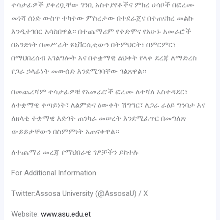
ተሳታፊዎች ያቀረቧቸው ገንቢ አስተያየቶችና ምክረ ሀሳቦች በፎረሙ
መነሻ ሰነድ ውስጥ ተካተው ምስረታው በተደራጀና በተጠናከረ መልኩ
እንዲተገበር አሳስበዋል። በተጨማሪም የቀድሞና የአሁኑ አመራሮች
በአንድነት በመሥራት ዩኒቨርሲቲውን በትምህርት፣ በምርምር፣
በማህበረሰብ አገልግሎት እና በተቋማዊ ልህቀት የላቀ ደረጃ ለማድረስ
የጋራ ኃላፊነት መውሰድ እንደሚገባቸው ገልጸዋል።
በመጨረሻም ተሳታፊዎቹ የአመራሮች ፎረሙ ለተሻለ አስተዳደር፣
ለተቋማዊ ቀጣይነት፣ ለልምድና ዕውቀት ሽግግር፣ ለጋራ ራዕይ ግንባታ እና
ለዘላቂ ተቋማዊ እድገት ጠንካራ መሠረት እንደሚፈጥር በመግለጽ
ውይይታቸውን በስምምነት አጠናቀዋል።
ለተጨማሪ መረጃ የማህበራዊ ገፆቻችን ይከተሉ
‎For Additional Information
‎Twitter:Assosa University (@AssosaU) / X
‎Website:
www.asu.edu.et