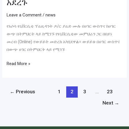
አደረጉ
Leave a Comment
/
news
የአሶሳ ዩኒቨርሲቲ ፕሬዚዳንት ዶ/ር ያሬድ ሙሉ በሀገር ውስጥና ከሀገር
ውጭ በትምህርት ላይ ከሚገኙ የዩኒቨርሲቲው መምህራን ጋር በበይነ
መረብ (Online) የውይይት መድረክ አካሂደዋል። ውይይቱ በሀገር ውስጥና
በውጭ ሀገር በትምህርት ላይ የሚገኙ
Read More »
←
Previous
1
2
3
…
23
Next
→