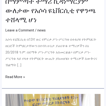
በማምጣት ተማሪ ኪዳነማርያም
ውለታው የአሶሳ ዩኒቨርሲቲ የዋንጫ
ተሸላሚ ሆነ
Leave a Comment
/
news
አሶሳ ዩኒቨርሲቲ በ13ኛ ዙር የምረቃ ሥነ-ሥርዓቱ በተለያዩ የትምህርት
ዘርፎች ትምህርታቸውን በተሳካ ሁኔታ ያጠናቀቁ ተማሪዎችን ሰኔ
20/2018 ዓ.ም. በደማቅ ሥነ-ሥርዓት አስመርቋል። በምረቃ ሥነ-
ሥርዓቱ ላይ የላቀ የትምህርት ውጤት ያስመዘገቡ ተማሪዎች እውቅናና
ሽልማት […]
Read More »
የአሶሳ
ዩኒቨርሲቲ