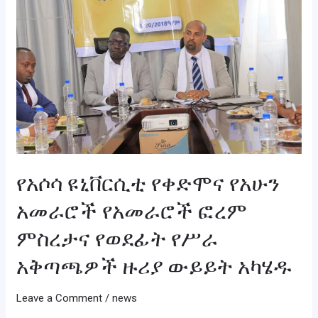
የቀድሞና
የአሁን
አመራሮች
የአመራሮች
ፎረም
ምስረታና
የወደፊት
የሥራ
አቅጣጫዎች
የአሶሳ ዩኒቨርሲቲ የቀድሞና የአሁን
ዙሪያ
ውይይት
አመራሮች የአመራሮች ፎረም
አካሄዱ
ምስረታና የወደፊት የሥራ
አቅጣጫዎች ዙሪያ ውይይት አካሄዱ
Leave a Comment
/
news