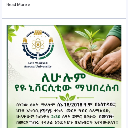
Read More »
በአሶሳ
ዩኒቨርሲቲ
የ2018
ዓ.ም
የአረንጓዴ
አሻራ
መርሃ
ግብር
ተጀመረ