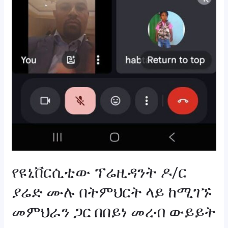
የዩኒቨርሲቲው ፕሬዚዳንት ዶ/ር
ያሬድ ሙሉ በትምህርት ላይ ከሚገኙ
መምህራን ጋር በበይነ መረብ ውይይት