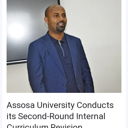
Assosa
University
Conducts
its
Second-
Round
Internal
Curriculum
Revision
Validation
Workshop
Assosa University Conducts
its Second-Round Internal
Curriculum Revision