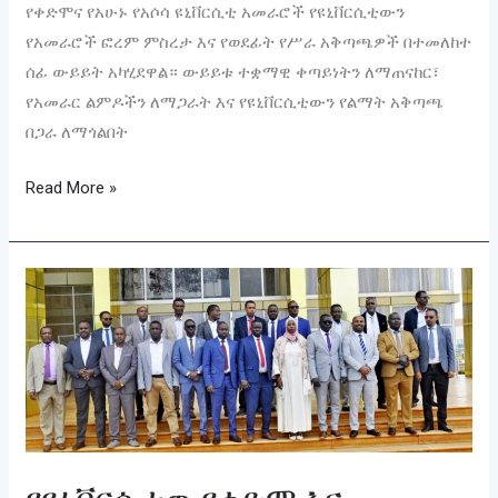
የቀድሞና የአሁኑ የአሶሳ ዩኒቨርሲቲ አመራሮች የዩኒቨርሲቲውን
የአመራሮች ፎረም ምስረታ እና የወደፊት የሥራ አቅጣጫዎች በተመለከተ
ሰፊ ውይይት አካሂደዋል። ውይይቱ ተቋማዊ ቀጣይነትን ለማጠናከር፣
የአመራር ልምዶችን ለማጋራት እና የዩኒቨርሲቲውን የልማት አቅጣጫ
በጋራ ለማጎልበት
Read More »
የዩኒቨርሲቲዉ
የቀድሞ
እና
የአሁንከፍተኛ
አመራሮችእንዲሁም
የቤኒሻንጉል
ጉሙዝ
ክልል