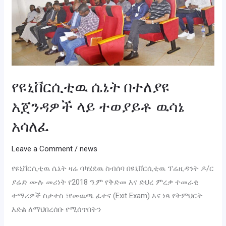
በተለያዩ
አጀንዳዎች
ላይ
ተወያይቶ
ዉሳኔ
አሳለፈ
የዩኒቨርሲቲዉ ሴኔት በተለያዩ
አጀንዳዎች ላይ ተወያይቶ ዉሳኔ
አሳለፈ
Leave a Comment
/
news
የዩኒቨርሲቲዉ ሴኔት ዛሬ ባካሄደዉ ስብሰባ በዩኒቨርሲቲዉ ፕሬዚዳንት ዶ/ር
ያሬድ ሙሉ መሪነት የ2018 ዓ.ም የቅድመ እና ድህረ ምረቃ ተመራቂ
ተማሪዎች ስታተስ ፣የመዉጫ ፈተና (Exit Exam) እና ነጻ የትምህርት
እድል ለማህበረሰቡ የሚሰጥበትን