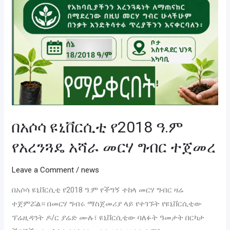
በአሶሳ ዩኒቨርሲቲ የ2018 ዓ.ም
የአረንጓዴ አሻራ መርሃ ግብር ተጀመረ
Leave a Comment
/
news
በአሶሳ ዩኒቨርሲቲ የ2018 ዓ.ም የችግኝ ተከላ መርሃ ግብር ዛሬ
ተጀምሯል። በመርሃ ግብሩ ማስጀመሪያ ላይ የተገኙት የዩኒቨርሲቲው
ፕሬዚዳንት ዶ/ር ያሬድ ሙሉ፣ ዩኒቨርሲቲው ባለፉት ዓመታት በርካታ