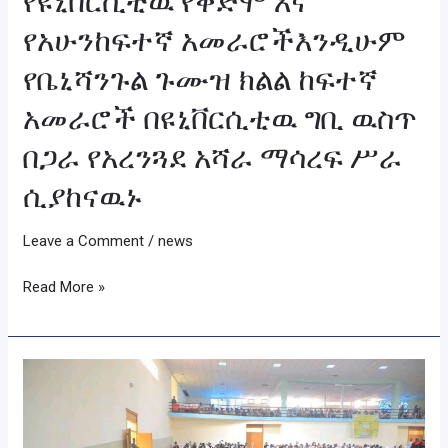
የዩኒቨርሲቲዉ የቀድሞ እና
ከፍተኛ
የአሁንከፍተኛ አመራሮችእንዲሁም
አመራሮች
የቤኒሻንጉል ጉሙዝ ክልል ከፍተኛ
በዩኒቨርሲቲዉ
ግቢ
አመራሮች በዩኒቨርሲቲዉ ግቢ ዉስጥ
ዉስጥ
በጋራ የአረንጓደ አሻራ ማሳረፍ ሥራ
በጋራ
የአረንጓደ
ሲያከናዉኑ
አሻራ
ማሳረፍ
Leave a Comment
/
news
ሥራ
Read More »
ሲያከናዉኑ
አሶሳ
ዩኒቨርሲቲ
ለ13ኛ