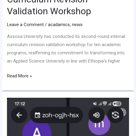
Validation Workshop
Leave a Comment
/
acadamics
,
news
Assosa University has conducted its second-round internal
curriculum revision validation workshop for ten academic
programs, reaffirming its commitment to transforming into
an Applied Science University in line with Ethiopia’s higher
Read More »
የዩኒቨርሲቲው
ፕሬዚዳንት
ዶ/
ር
ያሬድ