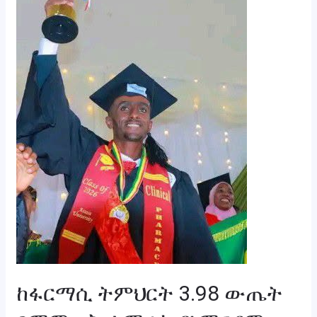
በማምጣት
ተማሪ
ኪዳነማርያም
ውለታው
የአሶሳ
ዩኒቨርሲቲ
የዋንጫ
ተሸላሚ
ሆነ
ከፋርማሲ ትምህርት 3.98 ውጤት