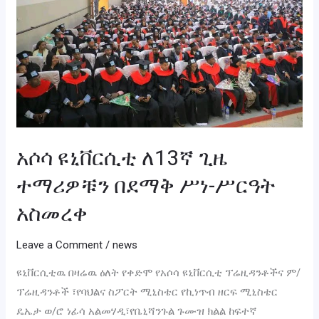
ጊዜ
ተማሪዎቹን
በደማቅ
ሥነ-
ሥርዓት
አስመረቀ
አሶሳ ዩኒቨርሲቲ ለ13ኛ ጊዜ
ተማሪዎቹን በደማቅ ሥነ-ሥርዓት
አስመረቀ
Leave a Comment
/
news
ዩኒቨርሲቲዉ በዛሬዉ ዕለት የቀድሞ የአሶሳ ዩኒቨርሲቲ ፕሬዚዳንቶችና ም/
ፕሬዚዳንቶች ፣የባህልና ስፖርት ሚኒስቴር የኪነጥብ ዘርፍ ሚኒስቴር
ዴኤታ ወ/ሮ ነፊሳ አልመሃዲ፣የቤኒሻንጉል ጉሙዝ ክልል ከፍተኛ