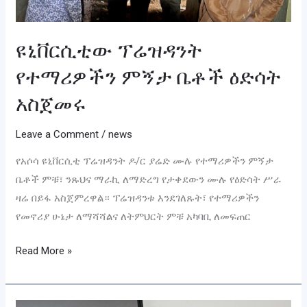
ዩኒቨርሲቲው ፕሬዝዳንት
የተማሪዎችን ምኝታ ቤቶች ዕድሳት
አስጀመሩ
Leave a Comment
/
news
የአሶሳ ዩኒቨርሲቲ ፕሬዝዳንት ዶ/ር ያሬድ ሙሉ የተማሪዎችን ምኝታ
ቤቶች ምቹ፣ ንጹህና ማራኪ ለማድረግ የታቀደውን ሙሉ የዕድሳት ሥራ
ዛሬ በይፋ አስጀምረዋል። ፕሬዝዳንቱ እንደገለጹት፣ የተማሪዎችን
የመኖሪያ ሁኔታ ለማሻሻልና ለትምህርት ምቹ አካባቢ ለመፍጠር
Read More »