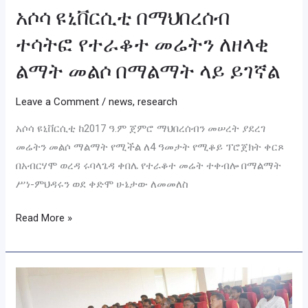
አሶሳ ዩኒቨርሲቲ በማህበረሰብ
ይገኛል
ተሳትፎ የተራቆተ መሬትን ለዘላቂ
ልማት መልሶ በማልማት ላይ ይገኛል
Leave a Comment
/
news
,
research
አሶሳ ዩኒቨርሲቲ ከ2017 ዓ.ም ጀምሮ ማህበረሰብን መሠረት ያደረገ
መሬትን መልሶ ማልማት የሚችል ለ4 ዓመታት የሚቆይ ፕሮጀክት ቀርጾ
በአብርሃሞ ወረዳ ሩባላጌዳ ቀበሌ የተራቆተ መሬት ተቀብሎ በማልማት
ሥነ-ምህዳሩን ወደ ቀድሞ ሁኔታው ለመመለስ
Read More »
የዩኒቨርሲቲዉ
ሴኔት