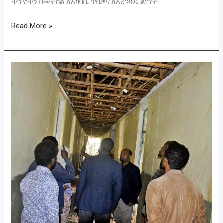
ችግኞችን በመትከል ለአካባቢ ጥበቃና ለአረንጓዴ ልማት
Read More »
ዩኒቨርሲቲው
ፕሬዝዳንት
የተማሪዎችን
ምኝታ
ቤቶች
ዕድሳት
አስጀመሩ