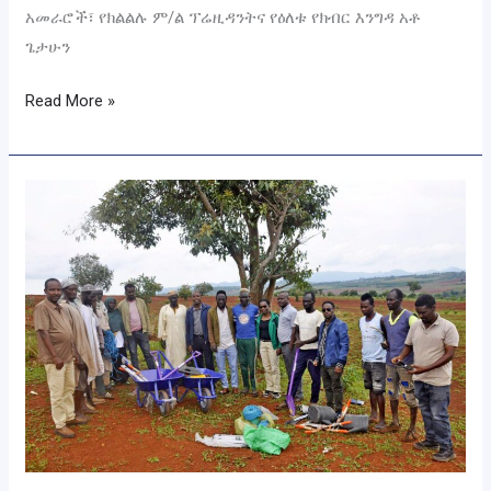
አመራሮች፣ የክልልሉ ም/ል ፕሬዚዳንትና የዕለቱ የክብር እንግዳ አቶ
ጌታሁን
Read More »
አሶሳ
ዩኒቨርሲቲ
በማህበረሰብ
ተሳትፎ
የተራቆተ
መሬትን
ለዘላቂ
ልማት
መልሶ
በማልማት
ላይ