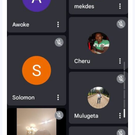
ሙሉ
በትምህርት
ላይ
ከሚገኙ
መምህራን
ጋር
በበይነ
መረብ
ውይይት
አደረጉ