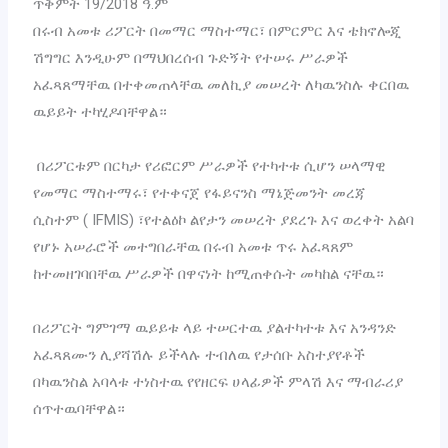
ጥቅምት 19/2018 ዓ.ም
‎በሩብ አመቱ ሪፖርት በመማር ማስተማር፣ በምርምር እና ቴክኖሎጂ
ሽግግር እንዲሁም በማህበረሰብ ጉድኝት የተሠሩ ሥራዎች
አፈጻጸማቸዉ በተቀመጠላቸዉ መለኪያ መሠረት ለካዉንስሉ ቀርበዉ
ዉይይት ተካሂዶባቸዋል።
‎ በሪፖርቱም በርካታ የሪፎርም ሥራዎች የተካተቱ ሲሆን ሠላማዊ
የመማር ማስተማሩ፣ የተቀናጀ የፋይናንስ ማኔጅመንት መረጃ
ሲስተም ( IFMIS) ፣የተልዕኮ ልየታን መሠረት ያደረጉ እና ወረቀት አልባ
የሆኑ አሠራሮች መተግበራቸዉ በሩብ አመቱ ጥሩ አፈጻጸም
ከተመዘገባበቸዉ ሥራዎች በዋናነት ከሚጠቀሱት መካከል ናቸዉ።
‎በሪፖርት ግምገማ ዉይይቱ ላይ ተሠርተዉ ያልተካተቱ እና አንዳንድ
አፈጻጸሙን ሊያሻሽሉ ይችላሉ ተብለዉ የታሰቡ አስተያየቶች
በካዉንስል አባላቱ ተነስተዉ የየዘርፍ ሀላፊዎች ምላሽ እና ማብራሪያ
ሰጥተዉባቸዋል።