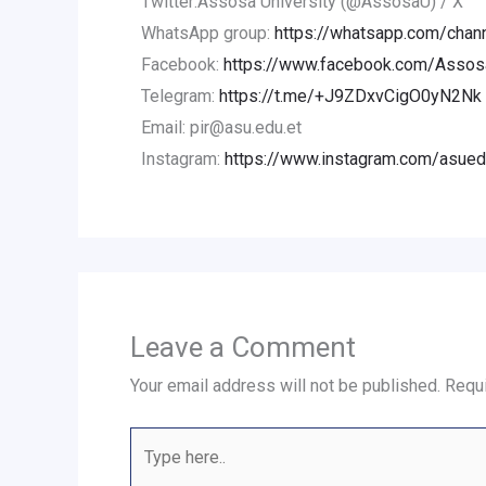
Twitter:Assosa University (@AssosaU) / X
WhatsApp group:
https://whatsapp.com/ch
Facebook:
https://www.facebook.com/AssosaU
Telegram:
https://t.me/+J9ZDxvCigO0yN2Nk
Email: pir@asu.edu.et
Instagram:
https://www.instagram.com/asued
Leave a Comment
Your email address will not be published.
Requi
Type
here..