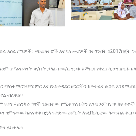
ኙ ስራ አስፈፃሚዎች፣ ዳይሬክተሮች እና ባለሙያዎች በተገኙበት በ2017በጀት ዓ
ፃፀም በፕሬዝዳንት ጽ/ቤት ኃላፊ በመ/ር ንጋቱ አምቢሳ የቀረበ ሲሆንበዘርፉ 
ማስተማር፣የምርምር እና የአስተዳደር ዘርፎችን ክትትልና ድጋፍ እንደሚያደርግ
ል ብለዋል፡፡
ፀም የተገኙ ጠንካራ ጎኖች ጎልብተው የሚቀጥሉበትን እንዲሁም የታዩ ክፍተቶ
ን ገምግመዉ ካጠናቀቁ በኋላ የተቋሙ ሪፖርት ለዩኒቨርሲቲዉ ካዉንስል ቀርቦ
ችን ይከተሉን