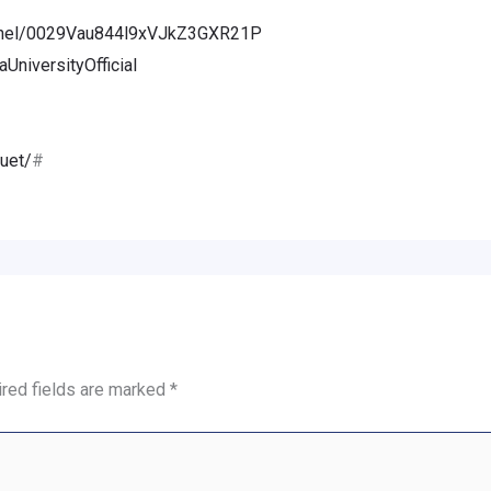
annel/0029Vau844l9xVJkZ3GXR21P
niversityOfficial
uet/
#
red fields are marked
*