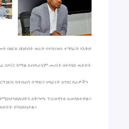
መት በዘርፉ በስድስት ወራት የተከናወኑ ተግባራት የእቅድ
ሀላፊ በዶ/ር ከማል አብዱራሂም መሪነት በተካሄደ ዉይይት
 ዘርፍ ከተሰጠን ተግባርና ሀላፊነት አንፃር ስራዎችን
ች የሚስተካከሉበትን አቅጣጫ ፕሬዝዳንቱ አመላክተዋል።
 ዉይይት ይካሄድበታል።