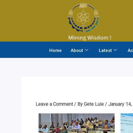
Skip
to
content
Home
About
Latest
Ac
Leave a Comment
/ By
Gete Lule
/
January 14,