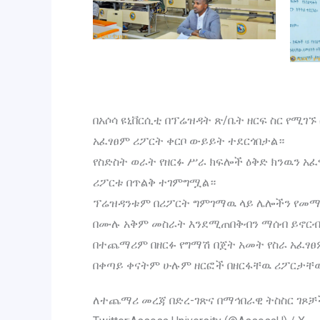
በአሶሳ ዩኒቨርሲቲ በፕሬዝዳት ጽ/ቤት ዘርፍ ስር የሚገ
አፈፃፀም ሪፖርት ቀርቦ ውይይት ተደርጎበታል።
የስድስት ወራት የዘርፉ ሥራ ክፍሎች ዕቅድ ክንዉን አፈ
ሪፖርቱ በጥልቅ ተገምግሟል።
ፕሬዝዳንቱም በሪፖርት ግምገማዉ ላይ ሌሎችን የመማር 
በሙሉ አቅም መስራት እንደሚጠበቅብን ማሰብ ይኖርብና
በተጨማሪም በዘርፉ የግማሽ በጀት አመት የስራ አፈፃ
በቀጣይ ቀናትም ሁሉም ዘርፎች በዘርፋቸዉ ሪፖርታቸዉ
ለተጨማሪ መረጃ በድረ-ገጽና በማኅበራዊ ትስስር ገጾቻ