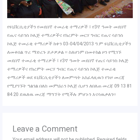
የዩኒቨርሲቲያችን የመደበኛ ተመራቂ ተማሪዎች ፤ የ3ኛ ዓመት መደበኛ
የጤና ሳይንስ ኮሌጅ ተማሪዎችና የክረምት መርሃ ግብር የጤና ሳይንስ
ኮሌጅ ተመራቂ ተማሪዎች ከቀን 03-04/04/2013 ዓ.ም ዩኒቨርሲቲያችን
ለመቀበል ጥሪ ማድረጉ ይታዎቃል ፡፡ ስለሆነም በመተከል ዞን የሚገኙ
መደበኛ ተመራቂ ተማሪዎች ፤ የ3ኛ ዓመት መደበኛ የጤና ሳይንስ ኮሌጅ
ተማሪዎችና የክረምት መርሃ ግብር የጤና ሳይንስ ኮሌጅ ተመራቂ
ተማሪዎች ወደ ዩኒቨርሲቲያችን ለመምጣት አስፈላዚዉን የጉዞ መረጃ
የሚያገኙት ግልገል በለስ መምህራን ኮሌጅ ሲሆን ለበለጠ መረጃ 09 13 81
84 20 ደዉለዉ መረጃ ማግኘት የሚችሉ ምሆኑን እናሳዉቃለን፡፡
Leave a Comment
Your email address will not be published.
Required fields