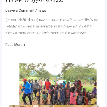
Leave a Comment
/
news
(ታህሳስ 14/2014 ዓ.ም) በአሶሳ ዩኒቨርሲቲ የሴቶች ጉዳይና HIV/ኤድስ
መከላከያ ዳይሬክቶሬት አስተባባሪነት የዩኒቨርሲቲዉ ሴት ሰራተኞች
ለጀግናዉ የሀገር መከላከያ ሰራዊት የስንቅ ዝግጅት አድርገዋል፡፡
Read More »
በሰላም
እጦት
ምክኒያት
ከመኖሪያ
ቀያቸው
ተፈናቅለው
መማር