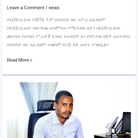
Leave a Comment
/
news
የዩኒቨርሲቲው የ2016 ዓ.ም የስድስት ወር የሥራ አፈጻጸም
በዩኒቨርሲቲው ካውንስል መገምገሙ የሚታወስ ስሆን በዩኒቨርሲቲው
ልከናወኑ ከታሰቡ ሥራዎች አንጻር የመደበኛ እና የካፕታል በጀት አስተዳደር
የስድስት ወር አፈጻጸም መልካም ደረጃ ላይ መሆኑ ተገልጿል።
Read More »
Message
from
Administrative
and
Development
Vice
President