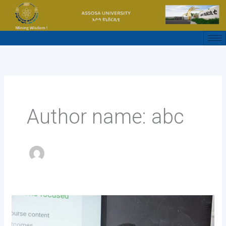
Skip
to
content
Author name: abc
Assosa
University