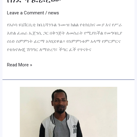
Leave a Comment
/
news
የአሶሳ ዩኒቨርሲቲ ከቤኒሻንጉል ጉሙዝ ክልል የቴክኒክና ሙያ እና የሥራ
እድል ፈጠራ ኤጀንሲ ጋር በቅንጅት ለመስራት የሚያስችል የመግባቢያ
ሰነድ ስምምነት ፊርማ አካሂደዋል። የስምምነቱም አላማ የምርምርና
የቴክኖሎጂ ሽግግር ለማድረግ፣ ችግር ፈች የጥናትና
Read More »
የአሶሳ
ዩኒቨርሲቲ
ለቲያትርና
ሥነ-
ጽሁፍ
ክለብ