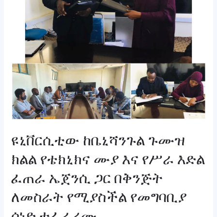
ሙያ
እና
የሥራ
እድል
ፈጠራ
ኤጀንሲ
ጋር
በቅንጅት
ለመስራት
የሚያስችል
ዩኒቨርሲቲው ከቤኒሻንጉል ጉሙዝ
የመግባቢያ
ሰነድ
ክልል የቴክኒክና ሙያ እና የሥራ እድል
ተፈራረሙ
ፈጠራ ኤጀንሲ ጋር በቅንጅት
ለመስራት የሚያስችል የመግባቢያ
ሰነድ ተፈራረሙ