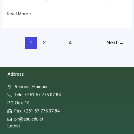
Read More »
1
2
…
4
Next
→
Address
Assosa, Ethiopia
Tele: +251 57 775 07 84
P.O. Box: 18
Fax: +251 57 775 07 84
pir@asu.edu.et
Latest