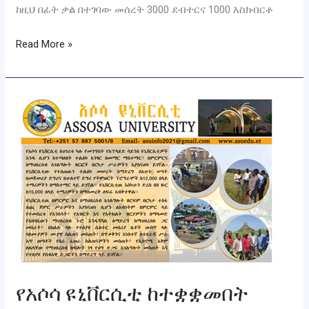
ከዚህ በፊት ቃል በተገባው መሰረት 3000 ደብተርና 1000 እስክብርቶ
Read More »
የአሶሳ
ዩኒቨርሲቲ
ከተቋቋመበት
ተልዕኮ
አንፃር
በርካታ
ሥራዎችን
እያከናወነ
ይገኛል።
የአሶሳ ዩኒቨርሲቲ ከተቋቋመበት