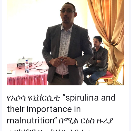
የአሶሳ
ዩኒቨርሲቲ
“spirulina
and
their
importance
in
malnutrition”
በሚል
ርዕስ
ዙሪያ
ወርክሾፕ
የአሶሳ ዩኒቨርሲቲ “spirulina and
በመካሄድ
ላይ
their importance in
ነው
malnutrition” በሚል ርዕስ ዙሪያ