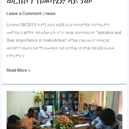
ወርክሾፕ በመካሄድ ላይ ነው
Leave a Comment
/
news
(ታህሳስ 08/2015 ዓ.ም) አሶሳ ዩኒቨርሲቲ የአካዳሚክ ፕሮግራምና
መምህራን ልማት ዳይሬክቶሬት ሥራ ክፍል አስተባባሪነት “spirulina and
their importance in malnutrition” በሚል ርዕስ ዙሪያ የተዘጋጀ
ወርክሾፕ በአሶሳ ከተማ በመካሄድ ላይ ይገኛል።ይገኛል።የዩኒቨርሲቲው
የምርምርና
Read More »
Assosa
University
has
made
press