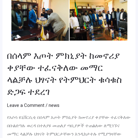
ላልቻሉ
ህፃናት
የትምህርት
ቁሳቁስ
ድጋፍ
ተደረገ
በሰላም እጦት ምክኒያት ከመኖሪያ
ቀያቸው ተፈናቅለው መማር
ላልቻሉ ህፃናት የትምህርት ቁሳቁስ
ድጋፍ ተደረገ
Leave a Comment
/
news
የአሶሳ ዩኒቨርሲቲ በሰላም እጦት ምክኒያት ከመኖሪያ ቀያቸው ተፈናቅለው
በቡልድግሉ ወረዳ በተለያዩ መጠለያ ጣቢያዎች ተጠልለው ለሚገኙና
መማር ላልቻሉ ህፃናት ትምህርታቸውን እንዲከታተሉ የሚያግዛቸው