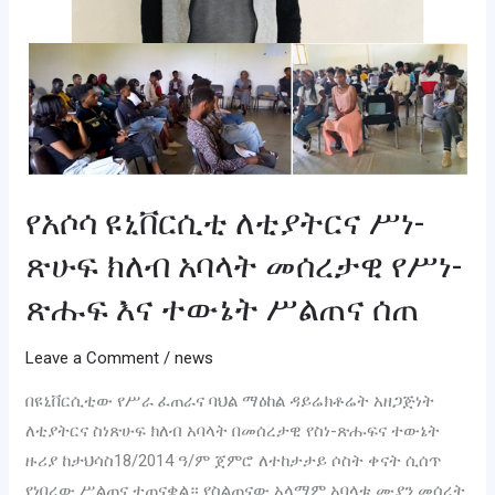
አባላት
መሰረታዊ
የሥነ-
ጽሑፍ
እና
ተውኔት
ሥልጠና
የአሶሳ ዩኒቨርሲቲ ለቲያትርና ሥነ-
ሰጠ
ጽሁፍ ክለብ አባላት መሰረታዊ የሥነ-
ጽሑፍ እና ተውኔት ሥልጠና ሰጠ
Leave a Comment
/
news
በዩኒቨርሲቲው የሥራ ፈጠራና ባህል ማዕከል ዳይሬክቶሬት አዘጋጅነት
ለቲያትርና ስነጽሁፍ ክለብ አባላት በመሰረታዊ የስነ-ጽሑፍና ተውኔት
ዙሪያ ከታህሳስ18/2014 ዓ/ም ጀምሮ ለተከታታይ ሶስት ቀናት ሲሰጥ
የነበረው ሥልጠና ተጠናቋል። የስልጠናው አላማም አባላቱ ሙያን መሰረት