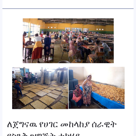
ለጀግናዉ
የሀገር
መከላከያ
ሰራዊት
የስንቅ
ዝግጅት
ተካሄደ
ለጀግናዉ የሀገር መከላከያ ሰራዊት
የስንቅ ዝግጅት ተካሄደ