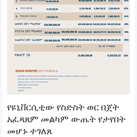
የዩኒቨርሲቲው የስድስት ወር በጀት
አፈጻጸም መልካም ውጤት የታየበት
መሆኑ ተገለጸ