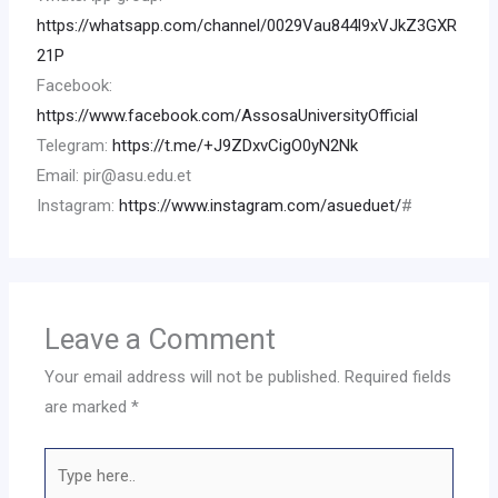
https://whatsapp.com/channel/0029Vau844l9xVJkZ3GXR
21P
Facebook:
https://www.facebook.com/AssosaUniversityOfficial
Telegram:
https://t.me/+J9ZDxvCigO0yN2Nk
Email: pir@asu.edu.et
Instagram:
https://www.instagram.com/asueduet/
#
Leave a Comment
Your email address will not be published.
Required fields
are marked
*
Type
here..