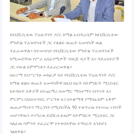
ዩዩኒቨርሲቲዉ ፕሬዚዳንት ዶ/ር ከማል አብዱራሂም ከዩኒቨርሲቲው
ምክትል ፕሬዝዳንቶች ጋር የቁልፍ ዉጤት አመላካች ዉል
ተፈራመዋል። በተመሳሳይ የዩኒቨርሲቲው ምክትል ፕሬዝዳንቶች
ከሚመሯቸዉ የሥራ አስፈፃሚዎች ፣ኮሌጅ ዲኖች እና ዳይሬክተሮች
ጋር የውል ስምምነቱን ተፈራርመዋል።
በፊርማ ስነሥርዓቱ መክፈቻ ላይ የዩኒቨርሲቲዉ ፕሬዚዳንት ዶ/ር
ከማል ቁልፍ ዉጤት አመላካቾቹ ከዚህ በፊት ከትምህርት ሚኒስቴር
ከተላኩት እቅዶች በተጨማሪ በመማር ማስተማሩ፣በጥናት እና
ምርምሩ፣በአስተዳደር ሥርዓቱ እና በተቋማዊ የማስፈጸም አቅም
ዉጤታማነትን ማረጋገጥ የሚያስችሉ 90 ተቆጥረዉ የተሠጡ ነጥቦች
መሆናቸዉን ተናግረዉ ዩኒቨርሲቲዉም ከትምህርት ሚኒስቴር ጋር
ባለፈዉ ሳምንት ተፈራርሞ የተቀበላቸዉ ተግባራት እንደሆኑ
ገልጸዋል።