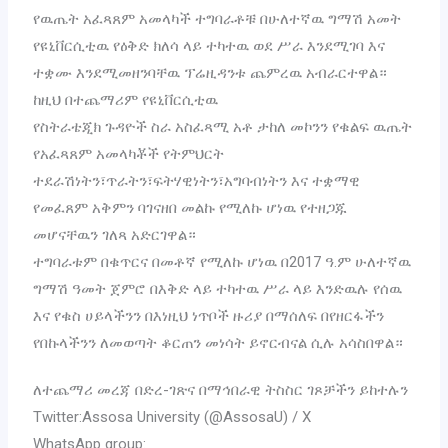
የዉጤት አፈጻጸም አመላካች ተግባራቶቹ በሁለተኛዉ ግማሽ አመት
የዩኒቨርሲቲዉ የዕቅድ ክለሳ ላይ ተካተዉ ወደ ሥራ እንደሚገባ እና
ተቋሙ እንደሚመዘንባቸዉ ፕሬዚዳንቱ ጨምረዉ አብራርተዋል።
ከዚህ በተጨማሪም የዩኒቨርሲቲዉ
የስትራቴጂክ ጉዳዮች ስራ አስፈጻሚ አቶ ታከለ መኮንን የቁልፍ ዉጤት
የአፈጻጸም አመላካቾች የትምህርት
ተደራሽነትን፣ጥራትን፣ፍትሃዊነትን፣አግባብነትን እና ተቋማዊ
የመፈጸም አቅምን ባገናዘበ መልኩ የሚለኩ ሆነዉ የተዘጋጁ
መሆናቸዉን ገለጻ አድርገዋል።
ተግባራቱም በቁጥርና በመቶኛ የሚለኩ ሆነዉ በ2017 ዓ.ም ሁለተኛዉ
ግማሽ ዓመት ጀምሮ በእቅድ ላይ ተካተዉ ሥራ ላይ እንድዉሉ የሰዉ
እና የቁስ ሀይላችንን በእነዚህ ነጥቦች ዙሪያ በማሰለፍ በየዘርፋችን
የበኩላችንን ለመወጣት ቆርጠን መነሳት ይኖርብናል ሲሉ አሳስበዋል።
ለተጨማሪ መረጃ በድረ-ገጽና በማኅበራዊ ትስስር ገጾቻችን ይከተሉን
Twitter:Assosa University (@AssosaU) / X
WhatsApp group: