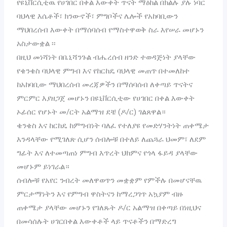
የዩኒቨርሲቲዉ የሀገበር በቀል እውቀት ጥናት ማዕከል በክልሉ ያሉ ነባር
ባህላዊ እሴቶች፣ ክንውኖች፣ ምግቦችና ሌሎች የአከባቢውን
ማህበረሰብ እውቀት በማሰባሰብ የማስተዋወቅ ስራ እየሠራ መሆኑን
አስታውቋል ፡፡
በዚህ መነሻነት በቤኒሻንጉል ብሔረሰብ ዘንድ ተወዳጅነት ያላቸው
የቄንቄስ ባህላዊ ምግብ እና የከርከዴ ባህላዊ መጠጥ በተመለከተ
ከአከባቢው ማህበረሰብ መረጃዎችን በማሰባሰብ ለቀጣይ ጥናትና
ምርምር እያዘጋጀ መሆኑን በዩኒቨርሲቲው የሀገበር በቀል እውቀት
ኦፊሰር የሆኑት መ/ርት አልማዝ ደቼ (ዶ/ር) ገልጸዋል።
ቄንቄስ እና ከርከዴ ከምግብነት ባለፈ የተለያዩ የመድሃንትነት ጠቀሜታ
እንዳላቸው የሚገለጽ ሲሆን ሰብሎቹ በተለይ ለጨጓራ ህመም፣ ለደም
ግፊት እና ለተመጣጠነ ምግብ እጥረት ህክምና የጎላ ፋይዳ ያላቸው
መሆኑም ይነገራል።
ሰብሎቹ የአየር ንብረት መለዋወጥን መቋቋም የምችሉ በመሆናቸዉ
ምርታማነትን እና የምግብ ዋስትናን ከማረጋገጥ አኳያም ብዙ
ጠቀሜታ ያላቸው መሆኑን የገለጹት ዶ/ር አልማዝ በቀጣይ በነዚህና
በመሳሰሉት ሀገርበቀል እውቀቶች ላይ ጥናቶችን በማድረግ