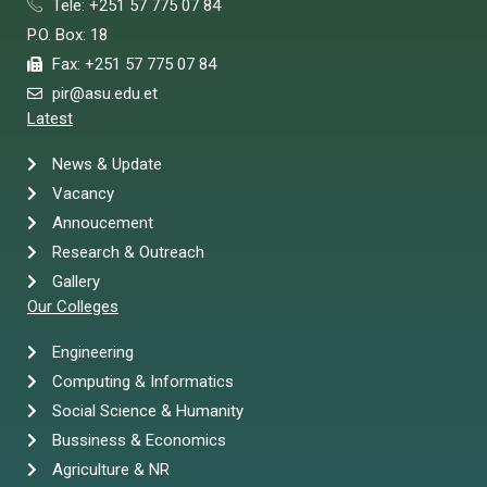
Tele: +251 57 775 07 84
P.O. Box: 18
Fax: +251 57 775 07 84
pir@asu.edu.et
Latest
News & Update
Vacancy
Annoucement
Research & Outreach
Gallery
Our Colleges
Engineering
Computing & Informatics
Social Science & Humanity
Bussiness & Economics
Agriculture & NR