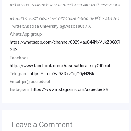
ለማህበረሰብ አገልግሎት እንዲውሉ የሚደረግ መሆኑንም ተናግረዋል።
ለተጨማሪ መረጃ በድረ-ገጽና በማኅበራዊ ትስስር ገጾቻችን ይከተሉን
Twitter:Assosa University (@AssosaU) / X
WhatsApp group:
https://whatsapp.com/channel/0029Vau844l9xVJkZ3GXR
21P
Facebook:
https://www.facebook.com/AssosaUniversityOfficial
Telegram:
https://t.me/+J9ZDxvCigO0yN2Nk
Email: pir@asu.edu.et
Instagram:
https://www.instagram.com/asueduet/
#
Leave a Comment