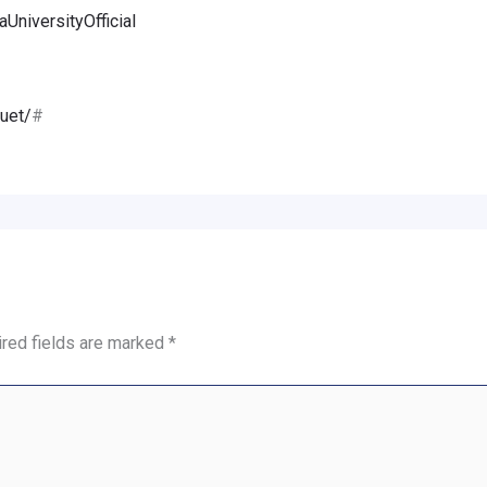
niversityOfficial
uet/
#
red fields are marked
*