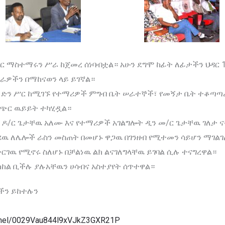
ማስተማሩን ሥራ ከጀመረ ሰነባብቷል። አሁን ደግሞ ከፊት ለፊታችን ህዳር 16 
ዎችን በማከናወን ላይ ይገኛል።
ድን ሥር ከሚገኙ የተማሪዎች ምግብ ቤት ሠራተኞች፣ የመኝታ ቤት ተቆጣጣሪዎ
አጭር ዉይይት ተካሂዷል።
ዶ/ር ጌታቸዉ አለሙ እና የተማሪዎች አገልግሎት ዲን መ/ር ጌታቸዉ ገለታ 
ዉ ለሌሎች ራስን መስጠት በመሆኑ ዋጋዉ በገንዘብ የሚተመን ሳይሆን ማገልገል
ርገዉ የሚኖሩ ስለሆኑ በቻልነዉ ልክ ልናገለግላቸዉ ይገባል ሲሉ ተናግረዋል።
 ቢችሉ ያሉአቸዉን ሀሳብና አስተያየት ሰጥተዋል።
ችን ይከተሉን
annel/0029Vau844l9xVJkZ3GXR21P