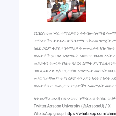
ዩኒቨርሲቲዉ ነባር ተማሪዎቹን ተቀብሎ ሰላማዊ የመማር 
ተማሪዎችን ተቀብሎ ለማስተማር የቅድመ ዝግጅት ሥራ
ከዚህ ጋርም ተያይዞ በተማሪዎች መሠረታዊ አገልግሎት 
ሠራተኞች ጋር ስለ አገልግሎት አሠጣጥ በዛሬዉ ዕለት 
ዉይይቱን የመሩት የአስተዳደርና ልማት ም/ፕሬዚዳንት 
በዉይይቱ ላይ ዶ/ር ጌታቸዉ አገልግሎት መስጠት በባህሪ
መ/ር ጌታቸዉም ተማሪዎቻችን እኛን እናትና አባት አድ
ሠራተኞቹም ዉጤታማ ሥራዎችን ለመሥራት መስተካከል
ለተጨማሪ መረጃ በድረ-ገጽና በማኅበራዊ ትስስር ገጾቻ
Twitter:Assosa University (@AssosaU) / X
WhatsApp group:
https://whatsapp.com/ch