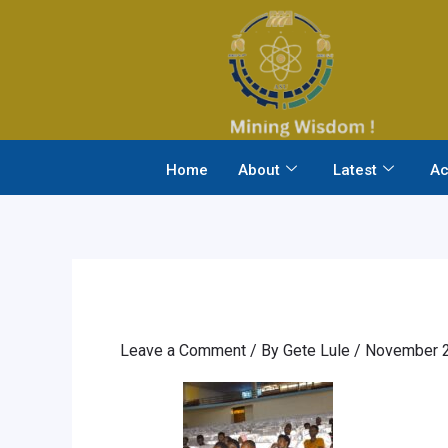
Skip
to
content
Home
About
Latest
Ac
Leave a Comment
/ By
Gete Lule
/
November 2