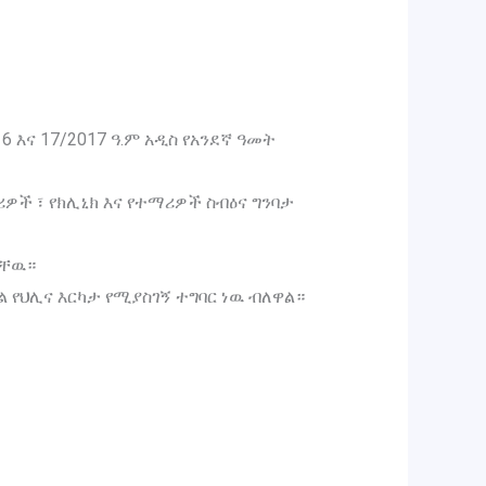
እና 17/2017 ዓ.ም አዲስ የአንደኛ ዓመት
ች ፣ የክሊኒክ እና የተማሪዎች ስብዕና ግንባታ
ናቸዉ።
 የህሊና እርካታ የሚያስገኝ ተግባር ነዉ ብለዋል።