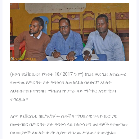
(አሶሳ ዩኒቨርሲቲ፣ የካቲት 18/ 2017 ዓ.ም) ከጊዜ ወደ ጊዜ እየጨመረ
የመጣዉ የሥርዓተ ፆታ ትንኮሳን ለመከላከል ባለድርሻ አካላት
ለህብሰተሰቡ የግንዛቤ ማስጨበጥ ሥራ ላይ ማትኮር እንደሚገባ
ተገልጿል።
አሶሳ ዩኒቨርሲቲ ከቤ/ጉ/ክ/መ ሴቶችና ማህበራዊ ጉዳይ ቢሮ ጋር
በመተባበር በሥርዓተ ፆታ ትንኮሳ ላይ ከአሶሳ ዞን ወረዳዎች የተወጣጡ
ባለሙያዎች ለሁለት ቀናት ሲሰጥ የነበረዉ ሥልጠና ተጠናቋል።