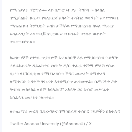
የማጠቃለያ ፕሮግራሙ ላይ በሥርዓተ ፆታ ትንኮሳ መከላከል
በሚቻልበት ሁኔታ፣ የባለድርሻ አካላት ተሳትፎ ወሳኝነት እና የግንዛቤ
ማስጨበጫ ትምህርት እስከ ታችኛዉ የማህበረሰብ ክፍል ማድረስ
አስፈላጊነት እና የዩኒቨርሲቲዉ እገዛ በስፋት ተነስቶ ዉይይት
ተደርጎባቸዋል።
ከሠልጣኞች የተነሱ ጥያቄዎች እና ሀሳቦች ላይ የማህበረሰብ ጉድኝት
ዳይሬክቶሬት ዳይሬክተር የሆኑት ዶ/ር ተፈራ ተሾሜ ምላሽ የሰጡ
ሲሆን ዩኒቨርሲቲዉ የማህበረሰቡን ችግር መሠረት በማድረግ
ለሚቀርቡ ጉዳዮች ትኩረት እንደሚሰጥ ጠቁመዋል። በሥርዓተ ፆታ
ትንኮሳ መከላከል ላይም ከባለድርሻ አካላት ጋር አብሮ መሥራት
አስፈላጊ መሆኑን ገልፀዋል።
ለተጨማሪ መረጃ በድረ-ገጽና በማኅበራዊ ትስስር ገጾቻችን ይከተሉን
Twitter:Assosa University (@AssosaU) / X