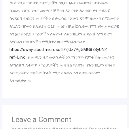
ዉድ
የዚህ
ገጽ
ተከታታዮቻችን
ከዚህ
በፊት
በመጽሄት
ታትመዉ
ሲወጡ
የነበሩ
የዜና
መጽሄቶቻችንን
ለእናንተ
ለአንባቢያን
ተደራሽ
ስናደርግ
የነበርን
መሆናችን
ይታወሳል
፡፡
አሁን
ደግሞ
ዘመኑን
በሚመጥን
አኳኋን
በየወሩ
በኤሌክትሮኒክ
መልክ
በዩኒቨርሲቲዉ
የሚከናወኑ
ወርሃዊ
አንኳር
አንኳር
ሥራዎችን
ለእናንተ
ለአንባቢያን
ተደራሽ
ለማድረግ
እየሰራን
በመሆናችን
የሚከተለዉን
ማስፈንጠሪያ
https://sway.cloud.microsoft/2jUz7PgGMG87SyUN?
ref=Link
በመጫን
ዜና
መጽሄታችንን
ማገኘት
የምትችሉ
መሆኑን
እየገለጽን
ለቀጣይ
ሥራዎቻችን
መሻሻል
የእናንተ
የአንባቢያን
ሀሳብ
፣
አስተያዬትና
ተሳትፎ
ትልቅ
ሚና
አለዉና
እንድታደርሱንም
እንጠይቃለን
፡፡
Leave a Comment