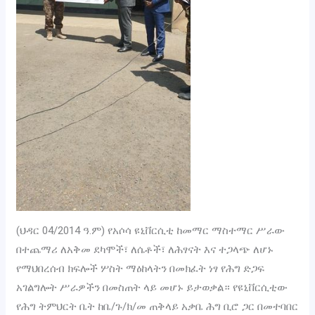
(ህዳር 04/2014 ዓ.ም) የአሶሳ ዩኒቨርሲቲ ከመማር ማስተማር ሥራው
በተጨማሪ ለአቅመ ደካሞች፣ ለሴቶች፣ ለሕፃናት እና ተጋላጭ ለሆኑ
የማህበረሰብ ክፍሎች ሦስት ማዕከላትን በመክፈት ነፃ የሕግ ድጋፍ
አገልግሎት ሥራዎችን በመስጠት ላይ መሆኑ ይታወቃል። የዩኒቨርሲቲው
የሕግ ትምህርት ቤት ከቤ/ጉ/ክ/መ ጠቅላይ አቃቤ ሕግ ቢሮ ጋር በመተባበር