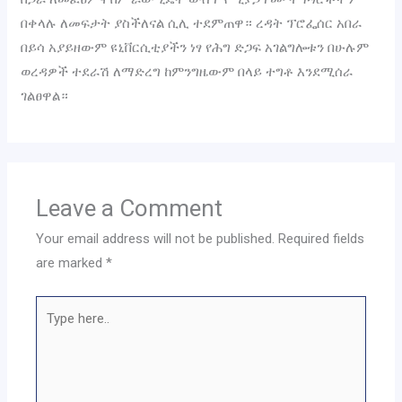
በቀላሉ ለመፍታት ያስችለናል ሲሊ ተደምጠዋ። ረዳት ፕሮፌሰር አበራ
በይሳ አያይዘውም ዩኒቨርሲቲያችን ነፃ የሕግ ድጋፍ አገልግሎቱን በሁሉም
ወረዳዎች ተደራሽ ለማድረግ ከምንግዜውም በላይ ተግቶ እንደሚሰራ
ገልፀዋል።
Leave a Comment
Your email address will not be published.
Required fields
are marked
*
Type
here..