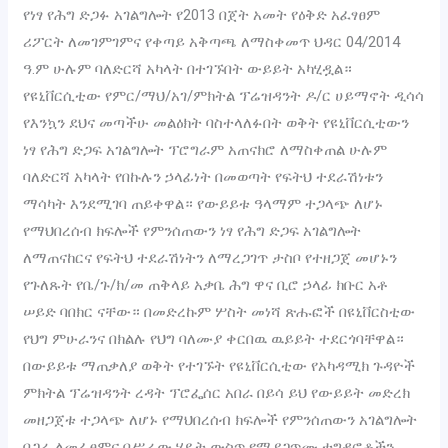
የነፃ የሕግ ድጋፉ አገልግሎት የ2013 በጀት አመት የዕቅድ አፈፃፀም
ሪፖርት ለመገምገምና የቀጣይ አቅጣጫ ለማስቀመጥ ህዳር 04/2014
ዓ.ም ሁሉም ባለድርሻ አካላት በተገኙበት ውይይት አካሂዷል።
የዩኒቨርሲቲው የምር/ማህ/አገ/ምክትል ፕሬዝዳንት ዶ/ር ሀይማኖት ዲሳሳ
የእንኳን ደህና መጣችሁ መልዕክት ባስተላለፉበት ወቅት የዩኒቨርሲቲውን
ነፃ የሕግ ድጋፍ አገልግሎት ፕሮግራም አጠናክሮ ለማስቀጠል ሁሉም
ባለድርሻ አካላት የበኩሉን ኃላፊነት በመወጣት የፍትህ ተደራሽነቱን
ማሳካት እንደሚገባ ጠይቀዋል። የውይይቱ ዓላማም ተጋላጭ ለሆኑ
የማህበረሰብ ክፍሎች የምንሰጠውን ነፃ የሕግ ድጋፍ አገልግሎት
ለማጠናከርና የፍትህ ተደራሽነትን ለማረጋገጥ ታስቦ የተዘጋጀ መሆኑን
የጉለጹት የቤ/ጉ/ክ/መ ጠቅላይ አቃቤ ሕግ ዋና ቢሮ ኃላፊ ክቡር አቶ
ሠይድ ባበክር ናቸው። በመድረኩም ሦስት መነሻ ጽሑፎች በዩኒቨርስቲው
የህግ ምሁራንና በክልሉ የህግ ባለሙያ ቀርበዉ ዉይይት ተደርጎባቸዋል።
በውይይቱ ማጠቃለያ ወቅት የተገኙት የዩኒቨርሲቲው የአካዳሚክ ጉዳዮች
ምክትል ፕሬዝዳንት ረዳት ፕሮፌሰር አበራ በይሳ ይህ የውይይት መድረክ
መዘጋጀቱ ተጋላጭ ለሆኑ የማህበረሰብ ክፍሎች የምንሰጠውን አገልግሎት
በጋራ ለመፈፀምና በሥራው ሂዴት ውስጥ የሚያጋጥሙ ተግዳሮቶችን