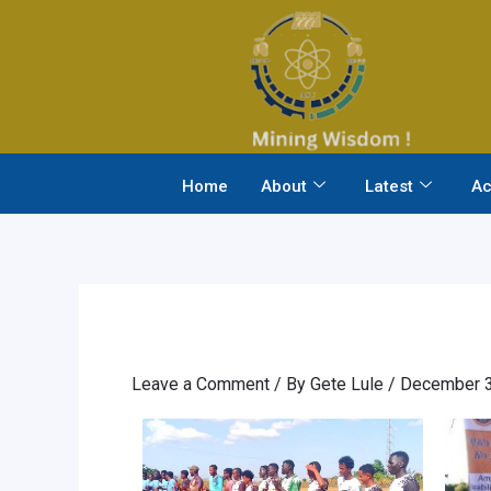
Skip
to
content
Home
About
Latest
Ac
Leave a Comment
/ By
Gete Lule
/
December 3