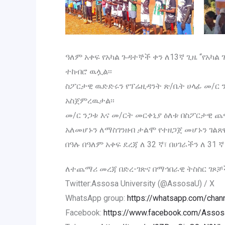
ዓለም አቀፍ የአካል ጉዳተኞች ቀን ለ13ኛ ጊዜ “የአካ
ተከብሮ ዉሏል፡፡
ስፖርታዊ ዉድድሩን የፕሬዚዳንት ጽ/ቤት ሀላፊ መ/ር 
አስጀምረዉታል፡፡
መ/ር ንጋቱ እና መ/ርት መርቀኒያ ዕለቱ በስፖርታዊ 
አለመሆኑን ለማስገንዘብ ታልሞ የተዘጋጀ መሆኑን ገልጸ
በዓሉ በዓለም አቀፍ ደረጃ ለ 32 ኛ፣ በሀገራችን ለ 31 
ለተጨማሪ መረጃ በድረ-ገጽና በማኅበራዊ ትስስር ገጾቻ
Twitter:Assosa University (@AssosaU) / X
WhatsApp group:
https://whatsapp.com/ch
Facebook:
https://www.facebook.com/AssosaU