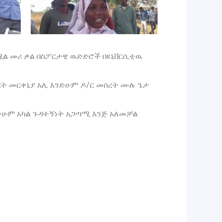
 በሚል መሪ ቃል በስፖርታዊ ዉድድሮች በዩኒቨርሲቲዉ
ርት መርቀኒያ አሊ እንድሁም ዶ/ር መሰረት ሙሉ ጌታ
ንድሁም አካል ጉዳተኝነት አጋጣሚ እንጅ አለመቻል