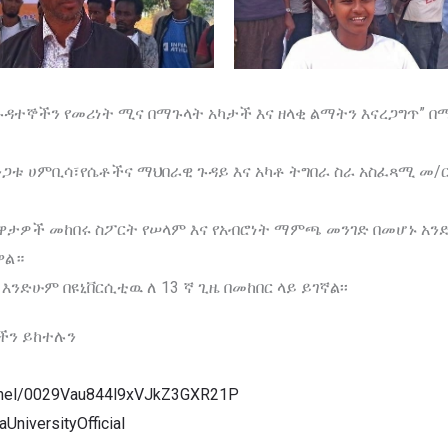
ል ጉዳተኞችን የመሪነት ሚና በማጉላት አካታች እና ዘላቂ ልማትን እናረጋግጥ”
ንጋቱ ሀምቢሳ፣የሴቶችና ማህበራዊ ጉዳይ እና አካቶ ትግበራ ስራ አስፈጻሚ መ/
ጨዋታዎች መከበሩ ስፖርት የሠላም እና የአብሮነት ማምጫ መንገድ በመሆኑ አ
ዋል።
ኛ እንድሁም በዩኒቨርሲቲዉ ለ 13 ኛ ጊዜ በመከበር ላይ ይገኛል፡፡
ችን ይከተሉን
annel/0029Vau844l9xVJkZ3GXR21P
niversityOfficial