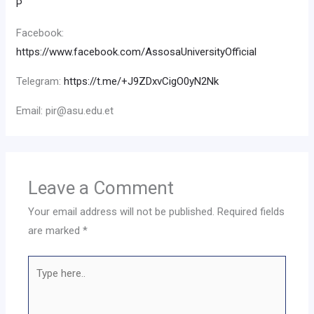
P
Facebook:
https://www.facebook.com/AssosaUniversityOfficial
Telegram:
https://t.me/+J9ZDxvCigO0yN2Nk
Email: pir@asu.edu.et
Leave a Comment
Your email address will not be published.
Required fields
are marked
*
Type
here..