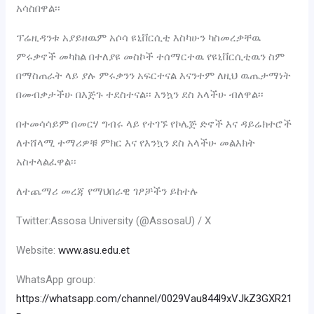
አሳስበዋል፡፡
ፕሬዚዳንቱ አያይዘዉም አሶሳ ዩኒቨርሲቲ እስካሁን ካስመረቃቸዉ
ምሩቃኖች መካከል በተለያዩ መስኮች ተሰማርተዉ የዩኒቨርሲቲዉን ስም
በማስጠራት ላይ ያሉ ምሩቃንን አፍርተናል እናንተም ለዚህ ዉጤታማነት
በመብቃታችሁ በእጅጉ ተደስተናል፡፡ እንኳን ደስ አላችሁ ብለዋል፡፡
በተመሳሳይም በመርሃ ግብሩ ላይ የተገኙ የኮሌጅ ድኖች እና ዳይሬክተሮች
ለተሸላሚ ተማሪዎቹ ምክር እና የእንኳን ደስ አላችሁ መልእክት
አስተላልፈዋል፡፡
ለተጨማሪ መረጃ የማህበራዊ ገፆቻችን ይከተሉ
Twitter:Assosa University (@AssosaU) / X
Website:
www.asu.edu.et
WhatsApp group:
https://whatsapp.com/channel/0029Vau844l9xVJkZ3GXR21