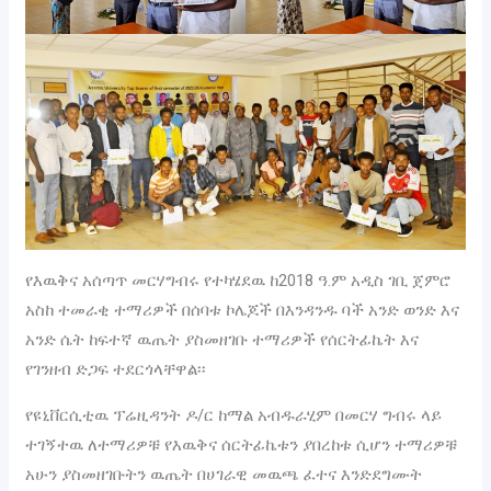
የእዉቅና አሰጣጥ መርሃግብሩ የተካሄደዉ ከ2018 ዓ.ም አዲስ ገቢ ጀምሮ
አስከ ተመራቂ ተማሪዎች በሰባቱ ኮሌጆች በእንዳንዱ ባች አንድ ወንድ እና
አንድ ሴት ከፍተኛ ዉጤት ያስመዘገቡ ተማሪዎች የሰርትፊኬት እና
የገንዘብ ድጋፍ ተደርጎላቸዋል፡፡
የዩኒቨርሲቲዉ ፕሬዚዳንት ዶ/ር ከማል አብዱራሂም በመርሃ ግብሩ ላይ
ተገኝተዉ ለተማሪዎቹ የእዉቅና ሰርትፊኬቱን ያበረከቱ ሲሆን ተማሪዎቹ
አሁን ያስመዘገቡትን ዉጤት በሀገራዊ መዉጫ ፈተና እንድደግሙት