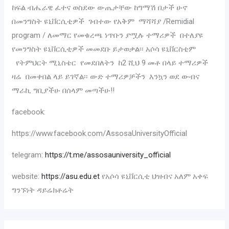
ከፍል ብሔራዊ ፈተና ወስደው ውጤታቸው ከግማሽ በታች ሁኖ
በመንግስት ዩኒቨርሲቲዎች ገብተው የአቅም ማሻሻያ /Remidial
program / ለመማር የመቁረጫ ነጥቡን ያሟሉ ተማሪዎች በተለያዩ
የመንግስት ዩኒቨርሲቲዎች መመደቡ ይታወቃል፡፡ አሶሳ ዩኒቨርስቲም
የትምህርት ሚኒስቴር የመደበለትን ከ2 ሺህ 9 መቶ በላይ ተማሪዎች
ዛሬ በመቀበል ላይ ይገኛል፡፡ ውድ ተማሪዎቻችን እንኳን ወደ ውብና
ማራኪ ግቢያችሁ በሰላም መጣችሁ!!
facebook:
https://www.facebook.com/AssosaUniversityOfficial
telegram:
https://t.me/assosauniversity_official
website:
https://asu.edu.et
የአሶሳ ዩኒቨርሲቲ ህዝብና አለም አቀፍ
ግንኙነት ዳይሬክቶሬት