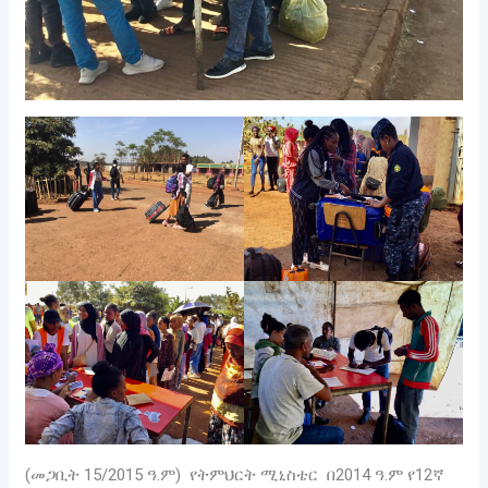
(መጋቢት 15/2015 ዓ.ም) የትምህርት ሚኒስቴር በ2014 ዓ.ም የ12ኛ