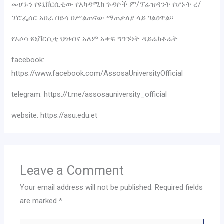
መሆኑን የዩኒቨርሲቲው የአካዳሚክ ጉዳዮች ም/ፕሬዝዳንት የሆኑት ረ/
ፕሮፌሰር አበራ በይሳ በሥልጠናው ማጠቃለያ ላይ ገልፀዋል፡፡
የአሶሳ ዩኒቨርሲቲ ህዝብና አለም አቀፍ ግንኙነት ዳይሬክቶሬት
facebook:
https://www.facebook.com/AssosaUniversityOfficial
telegram: https://t.me/assosauniversity_official
website: https://asu.edu.et
Leave a Comment
Your email address will not be published.
Required fields
are marked
*