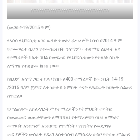
????????????????????????????????????
(መጋቢት19/2015 ዓ.ም)
የአሶሳ ዩኒቨርሲቲ ሀገር ወዳድ ተጽዕኖ ፈጣሪዎች ክበብ በ2014 ዓ.ም
የተመሠረተ ሲሆን የተመሰረተበት ዓላማም፡- ተቋማዊ ልህቀት እና
የተማሪዎች ስኬት ባህል በመፍጠር የዩኒቨርሲቲውን የተልዕኮ ስኬት
ለማገዝ የተቋቋመ ክበብ ነው፡፡
ከዚህም አላማ ጋር ተያይዞ ክበቡ ለ400 ተማሪዎች ከመጋቢት 14-19
/2015 ዓ/ም ጀምሮ ለተከታታይ አምስት ቀናት የሕይወት ክህሎት ስልጠና
ሰጥቷል፡፡
የሥልጠናው አስፈላጊነትም የተማሪዎችን የትምህርት ተሳትፎ
በመጨመር ዉጤታቸውን ለማሻሻል፣ የተማሪዎቹን ባህሪ ለማነፅና
መገንባት እንድኁም እንደሀገር የጥገኝነት፣ የነፃነትና የመደጋገፍ
መርሆዎችን መሰረት ያደረገ አስተሳሰብ ለማስረጽ ታስቦ የተሰጠ ሥልጠና