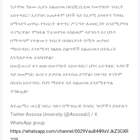
ጌታቸዉ ዓለሙ ሲሆኑ ስልጠናዉ በዩኒቨርሲቲዉ የመንግስት ንብረት
አስተዳደር፣ አያያዝና አጠቃቀም ህጎች ላይ የፈፃሚ አካላትን ግንዛቤ
በማሳደግ ጠንካራ የንብረት ቁጥጥር ሥርዓት ለመዘርጋት እንደሚያግዝ
ተናግረዋል፡፡ ምክትል ፕሬዝዳንቱ አክለዉም ሳይንሱን እና ህጉን
በማጣጣም የተቋሙን ንብረት በባለቤትነት ስሜት መያዝና
ማስተዳደር እንደሚገባ ገልፀዉ ስልጣኞች ስልጠናዉን በትኩረት
እንዲከታተሉ አሳስበዋል፡፡
በመጀመሪያ ቀን ዉሎ በመንግስት አስተዳደር፣ ህግና አተገባበር ጉዳዮች
ላይ በመምህር ዘሪሁን ይታየዉ እየተሰጠ ይገኛል፡፡ በቀጣይ ቀናትም
በስቶክ አስተዳደር የህግ ማዕቀፍ ላይ ስልጠናዉ እንደሚቀጥል
ተገልጧል፡፡
ለተጨማሪ መረጃ በድረ-ገጽና በማኅበራዊ ትስስር ገጾቻችን ይከተሉን
Twitter:Assosa University (@AssosaU) / X
WhatsApp group:
https://whatsapp.com/channel/0029Vau844l9xVJkZ3GXR
21P