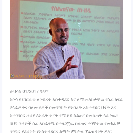
ታህሳስ 01/2017 ዓ/ም
አሶሳ ዩኒቨርሲቲ ለንብረት አስተዳደር እና ለሚመለከታቸዉ የስራ ክፍል
ሃላፊዎችና ባለሙያዎች በመንግስት የንብረት አስተዳደር ህጎች እና
አተገባበር ዙሪያ ለአራት ቀናት የሚቆይ ስልጠና በመሰጠት ላይ ነዉ፡፡
በህግ ጉዳዮች ስራ አስፈፃሚ በተዘጋጀዉ ስልጠና ተገኝተዉ የመክፈቻ
ንግግር ያደረጉት የአስተዳደርና ልማት ምክትል ፕሬዝዳንት ዶ/ር