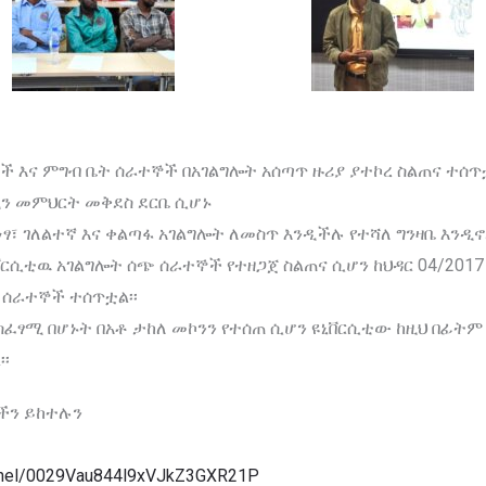
 እና ምግብ ቤት ሰራተኞች በአገልግሎት አሰጣጥ ዙሪያ ያተኮረ ስልጠና ተሰጥቷ
ዲን መምህርት መቅደስ ደርቤ ሲሆኑ
ፃ፣ ገለልተኛ እና ቀልጣፋ አገልግሎት ለመስጥ እንዲችሉ የተሻለ ግንዛቤ እንዲ
ርሲቲዉ አገልግሎት ሰጭ ሰራተኞች የተዘጋጀ ስልጠና ሲሆን ከህዳር 04/2017
ሰራተኞች ተሰጥቷል፡፡
ስፈፃሚ በሆኑት በአቶ ታከለ መኮንን የተሰጠ ሲሆን ዩኒቨርሲቲው ከዚህ በፊትም
፡
ችን ይከተሉን
annel/0029Vau844l9xVJkZ3GXR21P