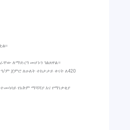
ል፡፡
ኖራቸው ለማድረግ መሆኑን ገልጸዋል።
 ዓ/ም ጀምሮ ለሁለት ተከታታይ ቀናት ለ420
 ተመሳሳይ የአቅም ማሻሻያ እና የማነቃቂያ