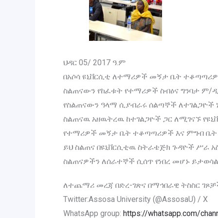
ህዳር 05/ 2017 ዓ.ም
በአሶሳ ዩኒቨርሲቲ ለተማሪዎች መኝታ ቤት ተቆጣጣሪዎች
ስልጠናውን የከፈቱት የተማሪዎች ስብዕና ግንባታ ም/
የስልጠናውን ዓላማ ሲያብራሩ ሰልጣኞች ለተገልጋዮች ነ
ስልጠናዉ አዘዉትረዉ ከተገልጋዮች ጋር ለሚገናኙ የዩኒቨ
የተማሪዎች መኝታ ቤት ተቆጣጣሪዎች እና ምግብ ቤት 
ይህ ስልጠና በዩኒቨርሲቲዉ ስትራቴጅክ ጉዳዮች ሥራ አ
ስልጠናዎችን ለሰራተኞች ሲሰጥ የነበረ መሆኑ ይታወሳል፡
ለተጨማሪ መረጃ በድረ-ገጽና በማኅበራዊ ትስስር ገጾቻ
Twitter:Assosa University (@AssosaU) / X
WhatsApp group:
https://whatsapp.com/ch