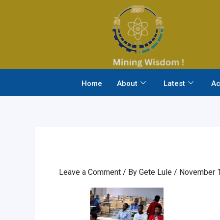
Skip
to
content
Home
About
Latest
Ac
Leave a Comment
/ By
Gete Lule
/
November 1