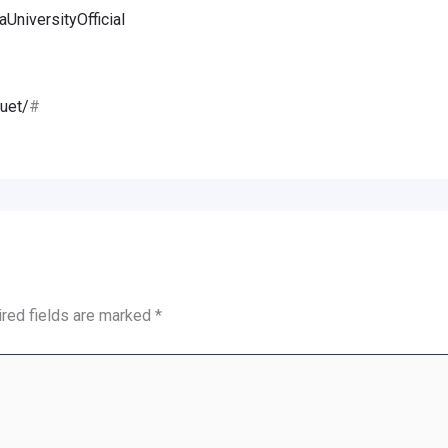
niversityOfficial
uet/
#
red fields are marked
*