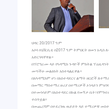
ህዳር 20/2017 ዓ.ም
አሶሳ ዩኒቨርሲቲ በ2017 ዓ.ም ትምህርት ዘመን አዲ
አድርጎላቸዋል።
በፕሮግራሙ ላይ የካዳሚክ ጉዳዮች ምክትል ፕሬዚዳንት 
መጣችሁ መልዕክት አስተላልፈዋል።
በአካዳሚክም ሆነ በአስተዳደርና ልማት ዘርፎች ለተማ
በመማር ማስተማሪ ዙሪያ በተማሪዎች ኦንላይን ምዝገባ አተ
በተመሳሳይም በአስተዳደር በኩል የመኝታ ቤት፣የምግብ 
ተሰጥቷል፡፡
በመጨረሻም በተደረገዉ ዉይይት ላይ ተማሪዎቹ መስተካ