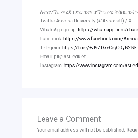
ለተጨማሪ መረጃ በድረ-ገጽና በማኅበራዊ ትስስር ገጾቻ
Twitter:Assosa University (@AssosaU) / X
WhatsApp group:
https://whatsapp.com/ch
Facebook:
https://www.facebook.com/AssosaU
Telegram:
https://t.me/+J9ZDxvCigO0yN2Nk
Email: pir@asu.edu.et
Instagram:
https://www.instagram.com/asued
Leave a Comment
Your email address will not be published.
Requi