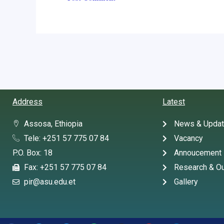
Address
Latest
Assosa, Ethiopia
News & Upda
Tele: +251 57 775 07 84
Vacancy
P.O. Box: 18
Annoucement
Fax: +251 57 775 07 84
Research & Ou
pir@asu.edu.et
Gallery