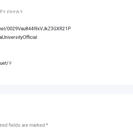
ችን ይከተሉን
annel/0029Vau844l9xVJkZ3GXR21P
niversityOfficial
uet/
#
red fields are marked
*