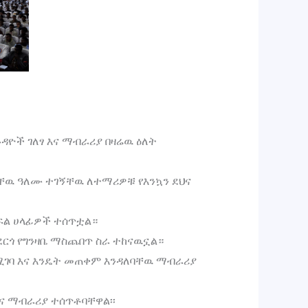
ዮች ገለፃ እና ማብራሪያ በዛሬዉ ዕለት
ታቸዉ ዓለሙ ተገኝቸዉ ለተማሪዎቹ የእንኳን ደህና
ፍል ሀላፊዎች ተሰጥቷል።
ተደርጎ የግንዛቤ ማስጨበጥ ስራ ተከናዉኗል።
ደሚገባ እና እንዴት መጠቀም እንዳለባቸዉ ማብራሪያ
ና ማብራሪያ ተሰጥቶባቸዋል፡፡