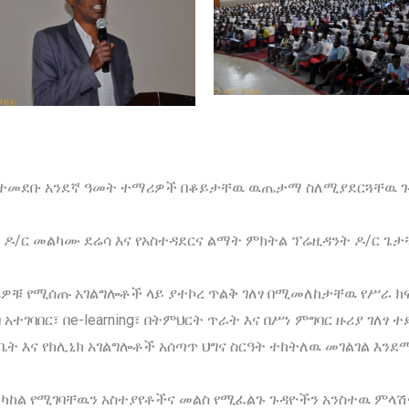
ስ ለተመደቡ አንደኛ ዓመት ተማሪዎች በቆይታቸዉ ዉጤታማ ስለሚያደርጓቸዉ ጉዳ
ዶ/ር መልካሙ ደሬሳ እና የአስተዳደርና ልማት ምክትል ፕሬዚዳንት ዶ/ር ጌ
ሪዎቹ የሚሰጡ አገልግሎቶች ላይ ያተኮረ ጥልቅ ገለፃ በሚመለከታቸዉ የሥራ ክ
ገባበር፣ በe-learning፣ በትምህርት ጥራት እና በሥነ ምግባር ዙሪያ ገለፃ 
ቤት እና የክሊኒክ አገልግሎቶች አሰጣጥ ህግና ስርዓት ተከትለዉ መገልገል እን
ከል የሚገባቸዉን አስተያየቶችና መልስ የሚፈልጉ ጉዳዮችን አንስተዉ ምላሽ