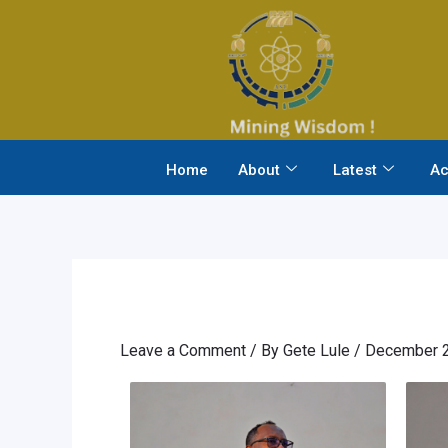
Skip
to
content
Home
About
Latest
Ac
Leave a Comment
/ By
Gete Lule
/
December 2