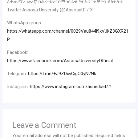
ለተጨማሪ መረጃ በድረ-ገጽና በማኅበራዊ ትስስር ገጾቻችን ይከተሉን
Twitter:Assosa University (@AssosaU) / X
WhatsApp group:
https://whatsapp.com/channel/0029Vau844l9xVJkZ3GXR21
P
Facebook:
https://www.facebook.com/AssosaUniversityOfficial
Telegram:
https://t.me/+J9ZDxvCigO0yN2Nk
Instagram:
https://www.instagram.com/asueduet/
#
Leave a Comment
Your email address will not be published.
Required fields