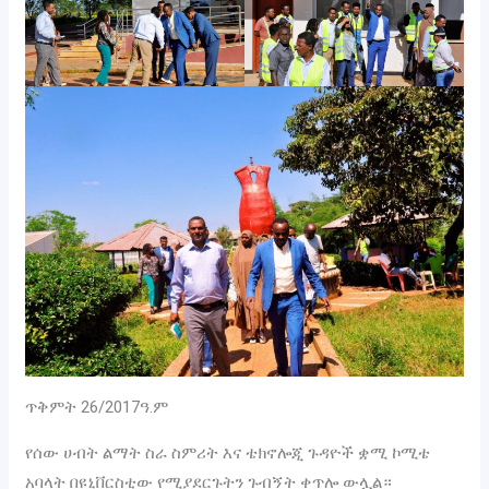
ጥቅምት 26/2017ዓ.ም
የሰው ሀብት ልማት ስራ ስምሪት እና ቴክኖሎጂ ጉዳዮች ቋሚ ኮሚቴ
አባላት በዩኒቨርስቲው የሚያደርጉትን ጉብኝት ቀጥሎ ውሏል።