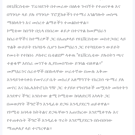
በዩኒቨርስቲው ፕሬዝደንት በተመራው በዕለቱ ጉብኝት የተጠናቀቁ እና
በግንባታ ላይ ያሉ የግንባታ ፕሮጀክቶችን የተማሪ አገልግሎት መስጫ
ማዕከላትን እና መሰረተ ልማቶችን ተመልክተዋል።
ኮሚቴው ከሰዓት በኋላ በነበረው ቆይታ በተናጥል ከመምህራን
ከሰራተኞችና ከተማሪዎች ጋር በአጠቃላይ የዩኒቨርስቲው መስተጋብር ላይ
ጥልቅ ውይይት የአካሄዱ ሲሆን ከመምህራን ጋር የተካሄደውን ውይይት
የመሩት የተከበሩ ዶክተር ቤቴልሄም ላቀዉ “ዩኒቨርሲቲው ያሉበትን ጫና
ተቋቁሞ እየሰራ መገኘቱ ሊያስመሰግነው ይገባል ብለዋል።”
መምህራንና ሰራተኞች በበኩላቸው ሠራተኛው በሙሉ አቅሙ
እንዳይንቀሳቀስ የመኖሪያ ቤት መስሪያ አለማግኘት የእርከን ጭማሪ ያለ
መኖር እና ከኤሌክትሮኒክ ግዥ ጋር ተያይዞ የግብዓቶች መሟላት መጓተትን
እንደዋና ችግር አንስተው ቋሚ ኮሚቴው ከባለድርሻ አካላት ጋር
በመወያየት ችግሮችን እንዲፈቱ ድጋፍ እንዲያደርግ ጠይቀዋል።
የኮሚቴ አባላቱ ክትትልና ድጋፋቸውን አጠናክረው እንደሚቀጥሉ እና
የተጠቀሱት ችግሮች እንዲፈቱ ጥረት እንደሚያደርጉ በስብሰባው
ማጠቃለያ ላይ ተናግረዋል።