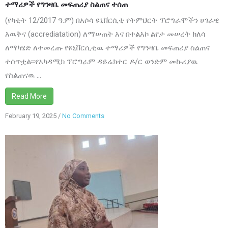
ተማሪዎች የግንዛቤ መፍጠሪያ ስልጠና ተሰጠ
ተሰጠ
(የካቲት 12/2017 ዓ.ም) በአሶሳ ዩኒቨርሲቲ የትምህርት ፕሮግራሞችን ሀገራዊ
እዉቅና (accrediatation) ለማሠጠት እና በተልእኮ ልየታ መሠረት ክለሳ
ለማካሄድ ለተመረጡ የዩኒቨርሲቲዉ ተማሪዎች የግንዛቤ መፍጠሪያ ስልጠና
ተሰጥቷል፡፡የአካዳሚክ ፕሮግራም ዳይሬክተር ዶ/ር ወንድም መኩሪያዉ
የስልጠናዉ ...
Read More
February 19, 2025
/
No Comments
on
በአሶሳ
ዩኒቨርሲቲ
ከሴት
ተማሪዎች
ጋር
በየሳምንቱ
አርብ