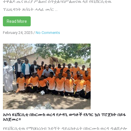
ተዋልዶ ጤና ዙሪያ ሥልጠና ሰጥቷል።በሥልጠናዉ ላይ የዩኒቨርሲቲዉ
ፕሬዚዳንት ጽ/ቤት ሓላፊ መ/ር ...
Read More
February 24, 2025
/
No Comments
on
አሶሳ
ዩኒቨርሲቲ
በኩርሙክ
ወረዳ
የታዳጊ
ወጣቶች
የእግር
ኳስ
ፕሮጀክት
አሶሳ ዩኒቨርሲቲ በኩርሙክ ወረዳ የታዳጊ ወጣቶች የእግር ኳስ ፕሮጀክት በይፋ
በይፋ
አስጀመረ።
አስጀመረ።
የዩኒቨርሲቲዉ የማህበረሰብ ጉድኝት ዳይሬክቶሬት በኩርሙክ ወረዳ ዱልሸታሎ