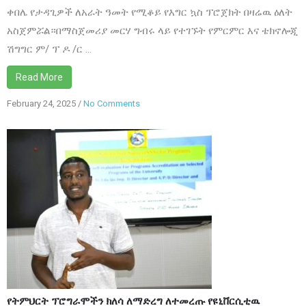
ቀበሌ የታዳጊዎች ለአራት ዓመት የሚቆይ የእግር ኳስ ፕሮጀክት በዛሬዉ ዕለት
አስጀምሯል።በማስጀመሪያ መርሃ ግብሩ ላይ የተገኙት የምርምር እና ቴክኖሎጂ
ሽግግር ም/ ፕ ዶ /ር ...
Read More
February 24, 2025
/
No Comments
on
የትምህርት
ፕሮግራሞችን
ክለሳ
ለማድረግ
ለተመረጡ
የዩኒቨርሲቲዉ
ተማሪዎች
የግንዛቤ
መፍጠሪያ
የትምህርት ፕሮግራሞችን ክለሳ ለማድረግ ለተመረጡ የዩኒቨርሲቲዉ
ስልጠና