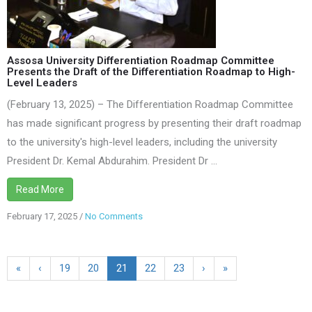
the
Draft
of
the
Assosa University Differentiation Roadmap Committee
Presents the Draft of the Differentiation Roadmap to High-
Differentiation
Level Leaders
Roadmap
(February 13, 2025) – The Differentiation Roadmap Committee
to
has made significant progress by presenting their draft roadmap
High-
to the university's high-level leaders, including the university
Level
Leaders
President Dr. Kemal Abdurahim. President Dr ...
Read More
February 17, 2025
/
No Comments
«
‹
19
20
21
22
23
›
»