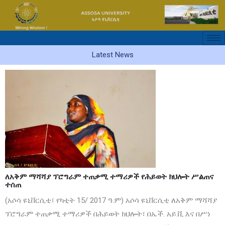
Skip
to
content
Latest News
on
ለአቅም
ማሻሻያ
ፕሮግራም
ተጠቃሚ
ተማሪዎች
የሕይወት
ክህሎት
ሥልጠና
ለአቅም ማሻሻያ ፕሮግራም ተጠቃሚ ተማሪዎች የሕይወት ክህሎት ሥልጠና
ተሰጠ
ተሰጠ
(አሶሳ ዩኒቨርሲቲ፣ የካቲት 15/ 2017 ዓ.ም) አሶሳ ዩኒቨርሲቲ ለአቅም ማሻሻያ
ፕሮግራም ተጠቃሚ ተማሪዎች በሕይወት ክህሎት፣ በኤች. አይ.ቪ እና በሥነ