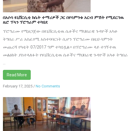
ምሽት
የሚደርገዉ
በአሶሳ ዩኒቨርሲቲ ከሴት ተማሪዎች ጋር በየሳምንቱ አርብ ምሽት የሚደርገዉ
ዜሮ
ዜሮ ፕላን ፕሮግራም ተካሄደ
ፕላን
ፕሮግራሙ የሚዘጋጀው በዩኒቨርሲቲዉ ሴቶችና ማህበራዊ ጉዳዮች አካቶ
ፕሮግራም
ትግበራ ሥራ አስፈፃሚ አስተባባርነት ሲሆን ፕሮግራሙ በዚህ ሳምንት
ተካሄደ
መጨረሻ የካቲት 07/2017 ዓም ተካሂዷል። በፕሮግራሙ ላይ ተገኝተዉ
መልዕክት ያስተላለፉት የዩኒቨርሲቲዉ ሴቶችና ማህበራዊ ጉዳዮች አካቶ ትግበራ
...
Read More
February 17, 2025
/
No Comments
on
Assosa
University
and
Gemharu