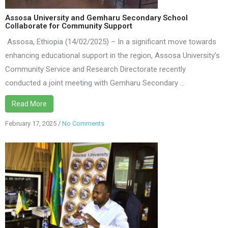
Secondary
Assosa University and Gemharu Secondary School
School
Collaborate for Community Support
Collaborate
Assosa, Ethiopia (14/02/2025) – In a significant move towards
for
enhancing educational support in the region, Assosa University’s
Community
Community Service and Research Directorate recently
Support
conducted a joint meeting with Gemharu Secondary ...
Read More
February 17, 2025
/
No Comments
on
Assosa
University
Differentiation
Roadmap
Committee
Presents