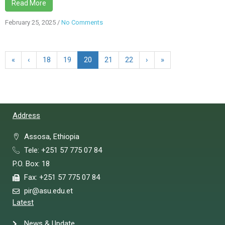
Read More
February 25, 2025
/
No Comments
«
‹
18
19
20
21
22
›
»
Address
Assosa, Ethiopia
Tele: +251 57 775 07 84
P.O. Box: 18
Fax: +251 57 775 07 84
pir@asu.edu.et
Latest
News & Update