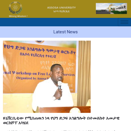
Skip
to
content
Latest News
on
ዩኒቨርሲቲው
የሚሰጠዉን
ነጻ
የህግ
ድጋፍ
አገልግሎት
በተመለከተ
አመታዊ
ወርክሾፕ
አካሄደ
ዩኒቨርሲቲው የሚሰጠዉን ነጻ የህግ ድጋፍ አገልግሎት በተመለከተ አመታዊ
ወርክሾፕ አካሄደ