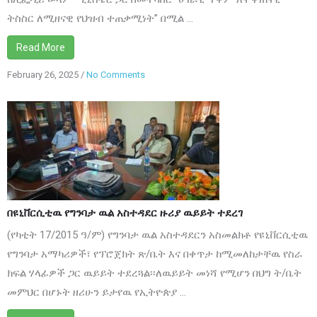
ትስስር ለሚዘናዊ የህዝብ ተጠቃሚነት” በሚል ...
Read More
February 26, 2025
/
No Comments
on
በዩኒቨርሲቲዉ
የግንባታ
ዉል
አስተዳደር
ዙሪያ
ዉይይት
በዩኒቨርሲቲዉ የግንባታ ዉል አስተዳደር ዙሪያ ዉይይት ተደረገ
ተደረገ
(የካቲት 17/2015 ዓ/ም) የግንባታ ዉል አስተዳደርን አስመልክቶ የዩኒቨርሲቲዉ
የግንባታ አማካሪዎች፣ የፕሮጀክት ጽ/ቤት እና በቀጥታ ከሚመለከታቸዉ የስራ
ክፍል ሃላፊዎች ጋር ዉይይት ተደረጓል፡፡ለዉይይት መነሻ የሚሆን በህግ ት/ቤት
መምህር በሆኑት ዘሪሁን ይታየዉ የኢትዮጵያ ...