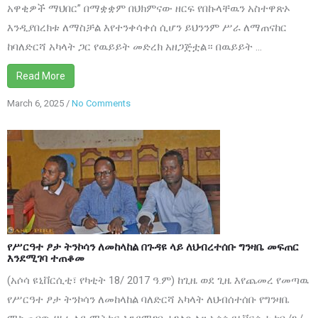
አዋቂዎች ማህበር” በማቋቋም በህክምናው ዘርፍ የበኩላቸዉን አስተዋጽኦ
እንዲያበረክቱ ለማስቻል እየተንቀሳቀሰ ሲሆን ይህንንም ሥራ ለማጠናከር
ከባለድርሻ አካላት ጋር የዉይይት መድረክ አዘጋጅቷል። በዉይይት ...
Read More
March 6, 2025
/
No Comments
on
የሥርዓተ
ፆታ
ትንኮሳን
ለመከላከል
በጉዳዩ
ላይ
የሥርዓተ ፆታ ትንኮሳን ለመከላከል በጉዳዩ ላይ ለህብረተሰቡ ግንዛቤ መፍጠር
ለህብረተሰቡ
እንደሚገባ ተጠቆመ
ግንዛቤ
(አሶሳ ዩኒቨርሲቲ፣ የካቲት 18/ 2017 ዓ.ም) ከጊዜ ወደ ጊዜ እየጨመረ የመጣዉ
መፍጠር
የሥርዓተ ፆታ ትንኮሳን ለመከላከል ባለድርሻ አካላት ለህብሰተሰቡ የግንዛቤ
እንደሚገባ