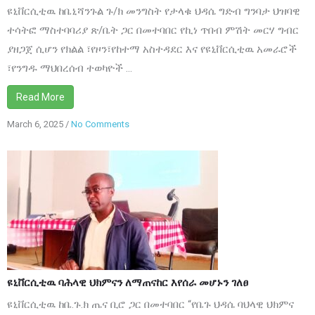
ምሽት
ዩኒቨርሲቲዉ ከቤኒሻንጉል ጉ/ክ መንግስት የታላቁ ህዳሴ ግድብ ግንባታ ህዝባዊ
ተካሄደ
ተሳትፎ ማስተባባሪያ ጽ/ቤት ጋር በመተባበር የኪነ ጥበብ ምሽት መርሃ ግብር
ያዘጋጀ ሲሆን የክልል ፣የዞን፣የከተማ አስተዳደር እና የዩኒቨርሲቲዉ አመራሮች
፣የንግዱ ማህበረሰብ ተወካዮች ...
Read More
March 6, 2025
/
No Comments
on
ዩኒቨርሲቲዉ
ባሕላዊ
ህክምናን
ለማጠናከር
እየሰራ
መሆኑን
ገለፀ
ዩኒቨርሲቲዉ ባሕላዊ ህክምናን ለማጠናከር እየሰራ መሆኑን ገለፀ
ዩኒቨርሲቲዉ ከቤ.ጉ.ክ ጤና ቢሮ ጋር በመተባበር “የቤጉ ህዳሴ ባህላዊ ህክምና