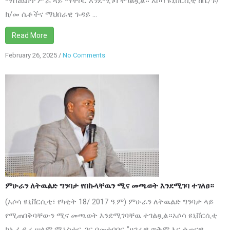
ማስጨበጥ ሥራ ላይ ማትኮር እንደሚገባ ተገልጿል። አሶሳ ዩኒቨርሲቲ ከቤ/ጉ/
ተጠቆመ
ክ/መ ሴቶችና ማህበራዊ ጉዳይ ...
Read More
February 26, 2025
/
No Comments
on
ምሁራን
ለትዉልድ
ግንባታ
የበኩላቸዉን
ሚና
መጫወት
እንደሚገባ
ተገለፀ።
ምሁራን ለትዉልድ ግንባታ የበኩላቸዉን ሚና መጫወት እንደሚገባ ተገለፀ።
(አሶሳ ዩኒቨርሲቲ፣ የካቲት 18/ 2017 ዓ.ም) ምሁራን ለትዉልድ ግንባታ ላይ
የሚጠበቅባቸውን ሚና መጫወት እንደሚገባቸዉ ተገልጿል።አሶሳ ዩኒቨርሲቲ
ከኢፌዲሪ ሠላም ሚኒስቴር ጋር በመተባበር ”ሀገራዊ ጥቅም እና ቀጠናዊ