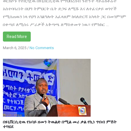
ወርክሾፑ የተዘጋጀዉ በዩኒቨርሲቲዉ የማህበረሰብ ጉድኝት ዳይሬክቶሬት
አስተባባሪነት በህግ ትምህርት ቤት ድጋፍ ለሚሹ እና ለተፈናቃይ ወገኖች
የሚሰጠዉን ነጻ የህግ አገልግሎት አፈጻጸም ከባለድርሻ አካላት ጋር በመገምገም
በቀጣይ ለሚሰሩ ሥራዎች አቅጣጫ ለማስቀመጥ ነዉ። የምክክር ...
Read More
March 6, 2025
/
No Comments
on
በዩኒቨርሲቲዉ
የአባይ
ዘመን
ትዉልድ
በሚል
መሪ
ቃል
የኪነ
በዩኒቨርሲቲዉ የአባይ ዘመን ትዉልድ በሚል መሪ ቃል የኪነ ጥበብ ምሽት
ጥበብ
ተካሄደ